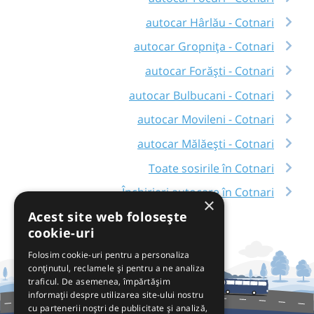
autocar Hârlău - Cotnari
autocar Gropnița - Cotnari
autocar Forăști - Cotnari
autocar Bulbucani - Cotnari
autocar Movileni - Cotnari
autocar Mălăești - Cotnari
Toate sosirile în Cotnari
Închirieri autocare în Cotnari
×
Acest site web folosește
cookie-uri
Folosim cookie-uri pentru a personaliza
conținutul, reclamele și pentru a ne analiza
traficul. De asemenea, împărtășim
informații despre utilizarea site-ului nostru
cu partenerii noștri de publicitate și analiză,