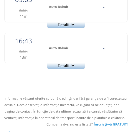
-
Auto Balmir
11m
Detalii
Info: +4-0766-771.006
Auto Balmir
Trimite email
16:43
Auto Balmir SRL
Pagină operator
-
Auto Balmir
13m
Nu a circulat?
Semnalați aici
(
9 comentarii
)
⤣
Detalii
NOU!
Pune poze din călătoria ta
Info: +4-0766-771.006
Auto Balmir
Trimite email
09:05
Hodora
Statie Hodora
Auto Balmir SRL
Pagină operator
Microbuz: Iasi - Harlau
Informaţiile vă sunt oferite cu bună credinţă, dar fără garanţia de a fi corecte sau
Dotări:
Nu a circulat?
Semnalați aici
(
9 comentarii
)
⤣
actuale. Dacă observați o informaţie incorectă, vă rugăm să ne anunțați prin
Afiseaza itinerariu
NOU!
Pune poze din călătoria ta
pagina de contact. În funcție de data ultimei actualizări a cursei, vă sfătuim să
verificaţi informaţia la operatorul de transport înainte de a planifica o călătorie.
16:43
Hodora
Statie Hodora
09:16
Cotnari
Statie Cotnari
Compania dvs. nu este listată?
Înscrieți-vă GRATUIT!