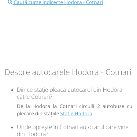
Microbuz: Iasi - Harlau
Caută curse indirecte Hodora - Cotnari
Durată:
Zile de circulație:
Dotări:
min
11
L
M
M
J
V
S
D
Afiseaza itinerariu
16:56
Cotnari
Statie Cotnari
-
Durată:
Zile de circulație:
Sursa:
Auto Balmir SRL
| Ultima actualizare:
11/2025
min
13
L
M
M
J
V
S
D
Despre autocarele Hodora - Cotnari
-
Din ce stație pleacă autocarul din Hodora
Sursa:
Auto Balmir SRL
| Ultima actualizare:
11/2025
către Cotnari?
De la Hodora la Cotnari circulă 2 autobuze cu
plecare din stațiile
Statie Hodora
.
Unde oprește în Cotnari autocarul care vine
din Hodora?