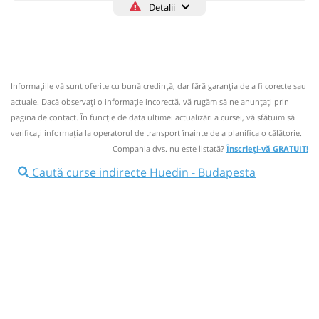
Detalii
Sursa:
Sova Residence SRL
| Ultima actualizare:
06/2026
Matei Unitrans
Trimite email
Matei Unitrans SRL
Pagină operator
Informaţiile vă sunt oferite cu bună credinţă, dar fără garanţia de a fi corecte sau
Circulă doar miercuri și sâmbătă
actuale. Dacă observați o informaţie incorectă, vă rugăm să ne anunțați prin
Staționări de 22h 20m pe parcursul stațiilor intermediare.
pagina de contact. În funcție de data ultimei actualizări a cursei, vă sfătuim să
verificaţi informaţia la operatorul de transport înainte de a planifica o călătorie.
ATENTIE!!! Pentru CONFIRMAREA REZERVARII, veti fi
Compania dvs. nu este listată?
Înscrieți-vă GRATUIT!
contactat de catre un operator Matei Unitrans la numarul
de telefon scris de dumneavoastra in rezervare. Va rugam
Caută curse indirecte Huedin - Budapesta
sa va asigurati ca numarul de telefon este corect si
complet. In cazul in care efect
Nu a circulat?
Semnalați aici
(
8 comentarii
)
⤣
NOU!
Pune poze din călătoria ta
11:00
Huedin
Statie Liceul Octavian Goga
Microbuz: Transfer # Huedin - Arad