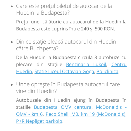
€
70
Care este prețul biletul de autocar de la
Huedin la Budapesta?
Sursa:
Matei Unitrans SRL
| Ultima actualizare:
05/2026
Prețul unei călătorie cu autocarul de la Huedin la
Budapesta este cuprins între 240 și 500 RON.
Din ce stație pleacă autocarul din Huedin
către Budapesta?
De la Huedin la Budapesta circulă 3 autobuze cu
plecare din stațiile
Benzinaria Lukoil
,
Centru
Huedin
,
Statie Liceul Octavian Goga
,
Policlinica
.
Unde oprește în Budapesta autocarul care
vine din Huedin?
Autobuzele din Huedin ajung în Budapesta în
stațiile
Budapesta OMV centura
,
McDonald's -
OMV - km 6
,
Peco Shell, M0, km 19 (McDonald's)
,
P+R Nepliget parkolo
.