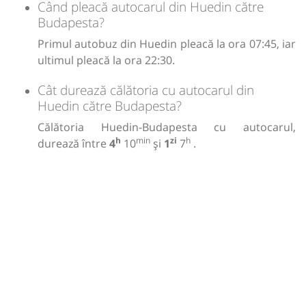
Când pleacă autocarul din Huedin către
Budapesta?
Primul autobuz din Huedin pleacă la ora 07:45, iar
ultimul pleacă la ora 22:30.
Cât durează călătoria cu autocarul din
Huedin către Budapesta?
Călătoria Huedin-Budapesta cu autocarul,
h
min
zi
h
durează între
4
10
și
1
7
.