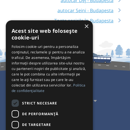
autocar Dej - Budapesta
autocar Seini - Budapesta
Toate sosirile în Budapesta
×
Acest site web folosește
cookie-uri
Folosim cookie-uri pentru a personaliza
conținutul, reclamele și pentru a ne analiza
traficul. De asemenea, împărtășim
informații despre utilizarea site-ului nostru
cu partenerii noștri de publicitate și analiză,
care le pot combina cu alte informații pe
care le-ați furnizat sau pe care le-au
colectat din utilizarea serviciilor lor.
Politica
Pentru Călători
de confidențialitate
Pentru Transportatori
STRICT NECESARE
Interacționăm
DE PERFORMANȚĂ
DE TARGETARE
Acceptăm plăți cu