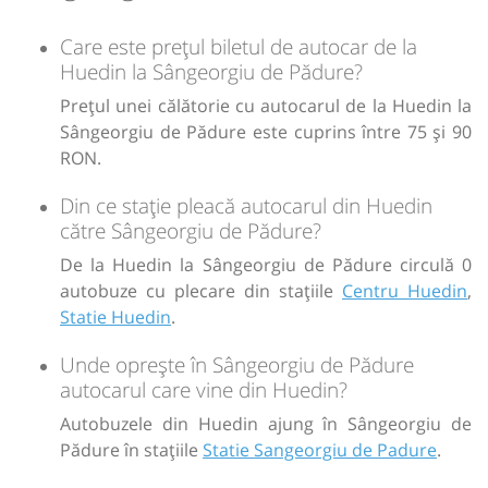
h
min
4
14
L
M
M
J
V
S
D
Care este prețul biletul de autocar de la
Huedin la Sângeorgiu de Pădure?
lei
75
Cumpără
Prețul unei călătorie cu autocarul de la Huedin la
Sângeorgiu de Pădure este cuprins între 75 și 90
Sursa:
Irina Travel SRL
| Ultima actualizare:
08/2026
RON.
Din ce stație pleacă autocarul din Huedin
către Sângeorgiu de Pădure?
De la Huedin la Sângeorgiu de Pădure circulă 0
autobuze cu plecare din stațiile
Centru Huedin
,
Statie Huedin
.
Unde oprește în Sângeorgiu de Pădure
autocarul care vine din Huedin?
Autobuzele din Huedin ajung în Sângeorgiu de
Pădure în stațiile
Statie Sangeorgiu de Padure
.