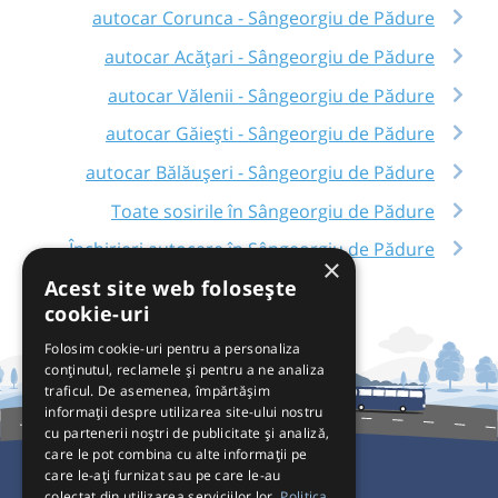
autocar Corunca - Sângeorgiu de Pădure
autocar Acățari - Sângeorgiu de Pădure
autocar Vălenii - Sângeorgiu de Pădure
autocar Găieşti - Sângeorgiu de Pădure
autocar Bălăușeri - Sângeorgiu de Pădure
Toate sosirile în Sângeorgiu de Pădure
Închirieri autocare în Sângeorgiu de Pădure
×
Acest site web folosește
cookie-uri
Folosim cookie-uri pentru a personaliza
conținutul, reclamele și pentru a ne analiza
traficul. De asemenea, împărtășim
informații despre utilizarea site-ului nostru
cu partenerii noștri de publicitate și analiză,
care le pot combina cu alte informații pe
care le-ați furnizat sau pe care le-au
colectat din utilizarea serviciilor lor.
Politica