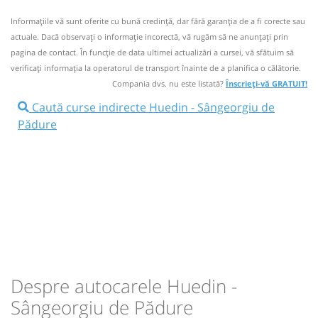
Circulă doar marți, miercuri, vineri și duminică
Informaţiile vă sunt oferite cu bună credinţă, dar fără garanţia de a fi corecte sau
07:30
Huedin
Centru Huedin
0749226971;0748136552 ;(Mobil) ;+4-0332-464.562 (Fix);
actuale. Dacă observați o informaţie incorectă, vă rugăm să ne anunțați prin
(Program rezervari 08:00-20:00)
Microbuz: Oradea - Iasi
pagina de contact. În funcție de data ultimei actualizări a cursei, vă sfătuim să
Afiseaza itinerariu
verificaţi informaţia la operatorul de transport înainte de a planifica o călătorie.
Nu a circulat?
Semnalați aici
(
un comentariu
)
⤣
Compania dvs. nu este listată?
Înscrieți-vă GRATUIT!
NOU!
Pune poze din călătoria ta
12:14
Sângeorgiu de Pădure
Statie Sangeorgiu
Caută curse indirecte Huedin - Sângeorgiu de
de Padure
Pădure
Durată:
Zile de circulație:
h
min
4
44
09.08.2026
12:00
Huedin
Statie Huedin
Autocar: RETUR Iasi - Oradea
Afiseaza itinerariu
lei
90
Cumpără
16:14
Sângeorgiu de Pădure
Statie Sangeorgiu
Sursa:
Irina-Trans SRL
| Ultima actualizare:
08/2026
de Padure
Despre autocarele Huedin -
Sângeorgiu de Pădure
Durată:
Zile de circulație: