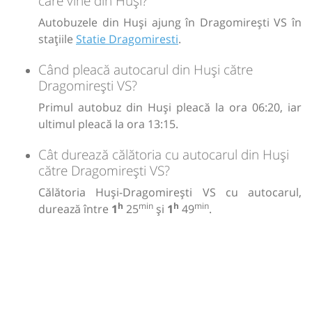
care vine din Huși?
Autobuzele din Huși ajung în Dragomirești VS în
stațiile
Statie Dragomiresti
.
Când pleacă autocarul din Huși către
Dragomirești VS?
Primul autobuz din Huși pleacă la ora 06:20, iar
ultimul pleacă la ora 13:15.
Cât durează călătoria cu autocarul din Huși
către Dragomirești VS?
Călătoria Huși-Dragomirești VS cu autocarul,
h
min
h
min
durează între
1
25
și
1
49
.