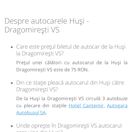
Despre autocarele Huși -
Dragomirești VS
Care este prețul biletul de autocar de la Huși
la Dragomirești VS?
Prețul unei călători cu autocarul de la Huși la
Dragomirești VS este de 75 RON.
Din ce stație pleacă autocarul din Huși către
Dragomirești VS?
De la Huși la Dragomirești VS circulă 3 autobuze
cu plecare din stațiile
Hotel Cantemir
,
Autogara
Autobuzul SA
.
Unde oprește în Dragomirești VS autocarul