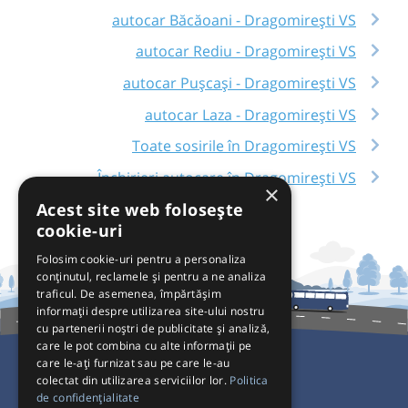
autocar Băcăoani - Dragomirești VS
autocar Rediu - Dragomirești VS
autocar Pușcași - Dragomirești VS
autocar Laza - Dragomirești VS
Toate sosirile în Dragomirești VS
Închirieri autocare în Dragomirești VS
×
Acest site web folosește
cookie-uri
Folosim cookie-uri pentru a personaliza
conținutul, reclamele și pentru a ne analiza
traficul. De asemenea, împărtășim
informații despre utilizarea site-ului nostru
cu partenerii noștri de publicitate și analiză,
care le pot combina cu alte informații pe
care le-ați furnizat sau pe care le-au
colectat din utilizarea serviciilor lor.
Politica
Pentru Călători
de confidențialitate