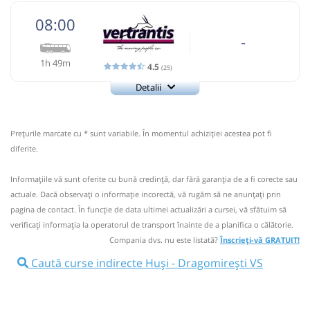
08:00
lei
75
Cumpără
-
1h 49m
Sursa:
Trans Olteanu Tour SRL
| Ultima actualizare:
01/2026
4.5
(25)
Detalii
+4-0235-414.622
Vertrantis
Trimite email
Vertrantis SRL
Pagină operator
Prețurile marcate cu * sunt variabile. În momentul achiziției acestea pot fi
Opinii călători
diferite.
Cursa circula pe traseul HUSI-VASLUI-BACAU-ONESTI-TG
Informaţiile vă sunt oferite cu bună credinţă, dar fără garanţia de a fi corecte sau
SECUIESC-BRASOV-FAGARAS-AVRIG-SIBIU-SEBES-ORASTIE-
actuale. Dacă observați o informaţie incorectă, vă rugăm să ne anunțați prin
DEVA-ARAD - +4-0235-414.622; +4-0745-267.686; +4-0723-
197.945
pagina de contact. În funcție de data ultimei actualizări a cursei, vă sfătuim să
verificaţi informaţia la operatorul de transport înainte de a planifica o călătorie.
Nu a circulat?
Semnalați aici
(
102 comentarii
)
⤣
Compania dvs. nu este listată?
Înscrieți-vă GRATUIT!
NOU!
Pune poze din călătoria ta
Caută curse indirecte Huși - Dragomirești VS
08:00
Huși
Autogara Autobuzul SA
Autocar: Husi - Timisoara