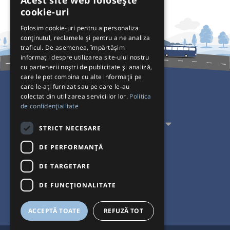
Acest site web folosește
cookie-uri
Folosim cookie-uri pentru a personaliza
conținutul, reclamele și pentru a ne analiza
traficul. De asemenea, împărtășim
informații despre utilizarea site-ului nostru
cu partenerii noștri de publicitate și analiză,
care le pot combina cu alte informații pe
care le-ați furnizat sau pe care le-au
colectat din utilizarea serviciilor lor.
Politica
Pentru Călători
de confidențialitate
Pentru Transportatori
STRICT NECESARE
Interacționăm
DE PERFORMANȚĂ
DE TARGETARE
Acceptăm plăți cu
DE FUNCŢIONALITATE
ACCEPTĂ TOATE
REFUZĂ TOT