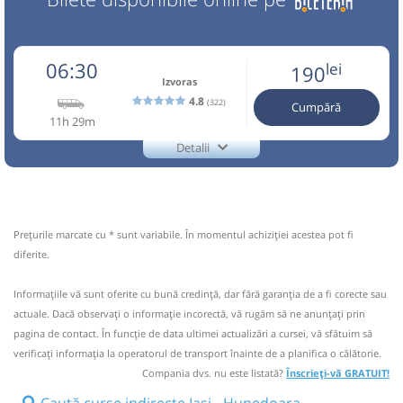
06:30
lei
190
Izvoras
4.8
(322)
Cumpără
11h 29m
Detalii
++40757871608
Izvoras
Trimite email
Izvoras SRL
Pagină operator
Prețurile marcate cu * sunt variabile. În momentul achiziției acestea pot fi
via ROMAN, BACAU , ONESTI , TG. SECUIESC, BRASOV ,
diferite.
FAGARAS , SIBIU , SEBES , DEVA , HUNEDOARA. Tel info:
+40757.871.608 Program Luni - Vineri 07:00-20:00;
Informaţiile vă sunt oferite cu bună credinţă, dar fără garanţia de a fi corecte sau
Sambata-Duminica : 08:00-16:00
actuale. Dacă observați o informaţie incorectă, vă rugăm să ne anunțați prin
pagina de contact. În funcție de data ultimei actualizări a cursei, vă sfătuim să
Nu a circulat?
Semnalați aici
(
13 comentarii
)
⤣
verificaţi informaţia la operatorul de transport înainte de a planifica o călătorie.
NOU!
Pune poze din călătoria ta
Compania dvs. nu este listată?
Înscrieți-vă GRATUIT!
Caută curse indirecte Iași - Hunedoara