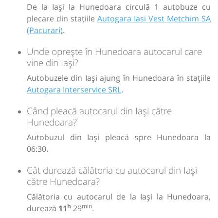
De la Iași la Hunedoara circulă 1 autobuze cu
plecare din stațiile
Autogara Iasi Vest Metchim SA
(Pacurari)
.
Unde oprește în Hunedoara autocarul care
vine din Iași?
Autobuzele din Iași ajung în Hunedoara în stațiile
Autogara Interservice SRL
.
Când pleacă autocarul din Iași către
Hunedoara?
Autobuzul din Iași pleacă spre Hunedoara la
06:30.
Cât durează călătoria cu autocarul din Iași
către Hunedoara?
Călătoria cu autocarul de la Iași la Hunedoara,
h
min
durează
11
29
.