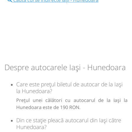
06:30
Iași
Autogara Iasi Vest Metchim SA
(Pacurari)
Microbuz: Iasi - Hunedoara
Dotări:
Afiseaza itinerariu
Despre autocarele Iași - Hunedoara
17:59
Hunedoara
Autogara Interservice SRL
Care este prețul biletul de autocar de la Iași
Durată:
Zile de circulație:
la Hunedoara?
h
min
11
29
L
M
M
J
V
S
D
Prețul unei călători cu autocarul de la Iași la
Hunedoara este de 190 RON.
lei
190
Cumpără
Din ce stație pleacă autocarul din Iași către
Hunedoara?
Sursa:
Izvoras SRL
| Ultima actualizare:
08/2026