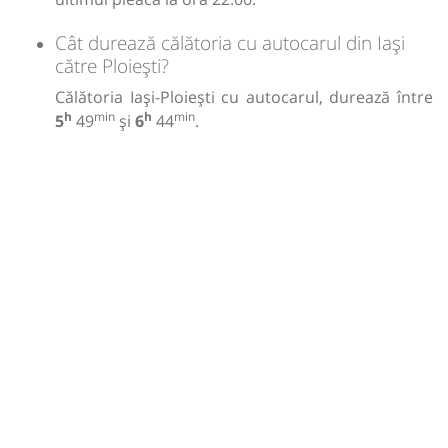
Cât durează călătoria cu autocarul din Iași
către Ploiești?
Călătoria Iași-Ploiești cu autocarul, durează între
h
min
h
min
5
49
și
6
44
.