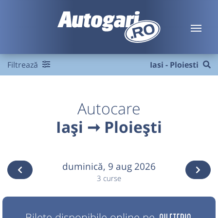
Filtrează
Iasi - Ploiesti
Autocare
Iași ➞ Ploiești
duminică,
9 aug 2026
3 curse
Bilete disponibile online pe