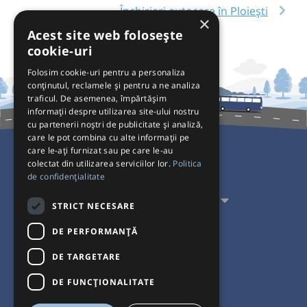
Închirieri autocare în Ploiești
×
Acest site web folosește
cookie-uri
Folosim cookie-uri pentru a personaliza
conținutul, reclamele și pentru a ne analiza
traficul. De asemenea, împărtășim
informații despre utilizarea site-ului nostru
cu partenerii noștri de publicitate și analiză,
care le pot combina cu alte informații pe
care le-ați furnizat sau pe care le-au
colectat din utilizarea serviciilor lor.
Politica
Pentru Călători
de confidențialitate
Pentru Transportatori
STRICT NECESARE
Interacționăm
DE PERFORMANȚĂ
DE TARGETARE
Acceptăm plăți cu
DE FUNCŢIONALITATE