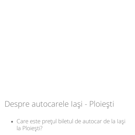
h
min
6
00
L
M
M
J
V
S
D
lei
100
Sursa:
Mirtrans-Express SRL
| Ultima actualizare:
06/2024
Despre autocarele Iași - Ploiești
Care este prețul biletul de autocar de la Iași
la Ploiești?