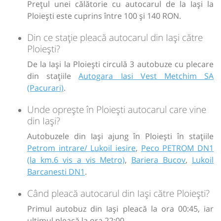
Prețul unei călătorie cu autocarul de la Iași la
Ploiești este cuprins între 100 și 140 RON.
Din ce stație pleacă autocarul din Iași către
Ploiești?
De la Iași la Ploiești circulă 3 autobuze cu plecare
din stațiile
Autogara Iasi Vest Metchim SA
(Pacurari)
.
Unde oprește în Ploiești autocarul care vine
din Iași?
Autobuzele din Iași ajung în Ploiești în stațiile
Petrom intrare/ Lukoil iesire
,
Peco PETROM DN1
(la km.6 vis a vis Metro)
,
Bariera Bucov
,
Lukoil
Barcanesti DN1
.
Când pleacă autocarul din Iași către Ploiești?
Primul autobuz din Iași pleacă la ora 00:45, iar
ultimul pleacă la ora 22:00.