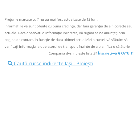
Mirtrans Express
Trimite email
Mirtrans-Express SRL
Pagină operator
Opinii călători
Prețurile marcate cu ? nu au mai fost actualizate de 12 luni.
Informaţiile vă sunt oferite cu bună credinţă, dar fără garanţia de a fi corecte sau
Aceasta este o
. Se poate călători doar cu
CURSĂ SPECIALĂ
actuale. Dacă observați o informaţie incorectă, vă rugăm să ne anunțați prin
rezervare anticipată.
pagina de contact. În funcție de data ultimei actualizări a cursei, vă sfătuim să
Informaţii neactualizate de 2 ani.
Spuneți-ne dacă mai
verificaţi informaţia la operatorul de transport înainte de a planifica o călătorie.
circulă.
(0 comentarii)
Compania dvs. nu este listată?
Înscrieți-vă GRATUIT!
Caută curse indirecte Iași - Ploiești
22:00
Iași
Autogara Iasi Vest Metchim SA
(Pacurari)
Autocar: Iasi - Ploiesti
Dotări:
Afiseaza itinerariu
+1 zi
04:00
Ploiești
Petrom intrare/ Lukoil iesire
Durată:
Zile de circulație: