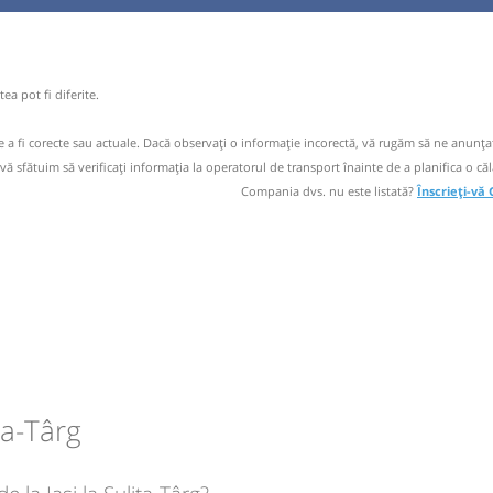
1-531.589
 email
operator
ă
bilet
nu SRL
ea pot fi diferite.
-585.438;
de a fi corecte sau actuale. Dacă observați o informaţie incorectă, vă rugăm să ne anunțaț
ipiceni -
 vă sfătuim să verificaţi informaţia la operatorul de transport înainte de a planifica o căl
circulație:
Compania dvs. nu este listată?
Înscrieți-vă
M
M
J
V
S
D
nu SRL
ă
bilet
ipiceni -
circulație:
M
M
J
V
S
D
ța-Târg
ă
bilet