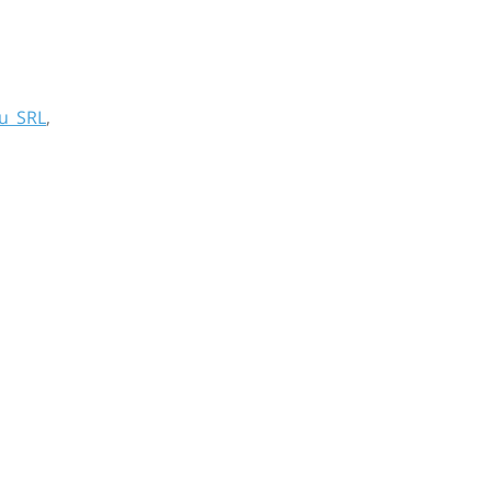
u SRL
,