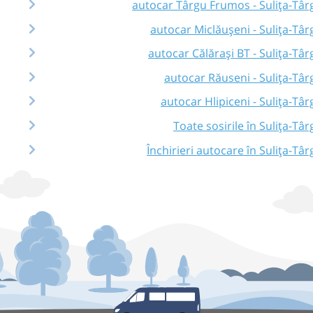
autocar Târgu Frumos - Sulița-Târ
autocar Miclăușeni - Sulița-Târ
autocar Călărași BT - Sulița-Târ
autocar Răuseni - Sulița-Târ
autocar Hlipiceni - Sulița-Târ
Toate sosirile în Sulița-Târ
Închirieri autocare în Sulița-Târ