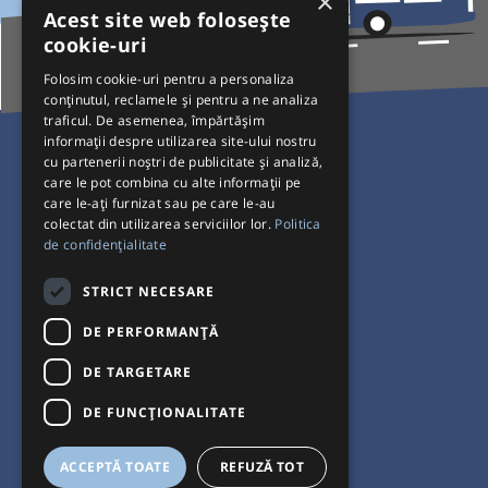
×
Acest site web folosește
cookie-uri
Folosim cookie-uri pentru a personaliza
conținutul, reclamele și pentru a ne analiza
traficul. De asemenea, împărtășim
Pentru Călători
informații despre utilizarea site-ului nostru
cu partenerii noștri de publicitate și analiză,
Curse autobuz
care le pot combina cu alte informații pe
care le-ați furnizat sau pe care le-au
Plecări/Sosiri
colectat din utilizarea serviciilor lor.
Politica
Program operatori
de confidențialitate
Termeni și condiții
STRICT NECESARE
Setări de cookie-uri
DE PERFORMANȚĂ
DE TARGETARE
DE FUNCŢIONALITATE
ACCEPTĂ TOATE
REFUZĂ TOT