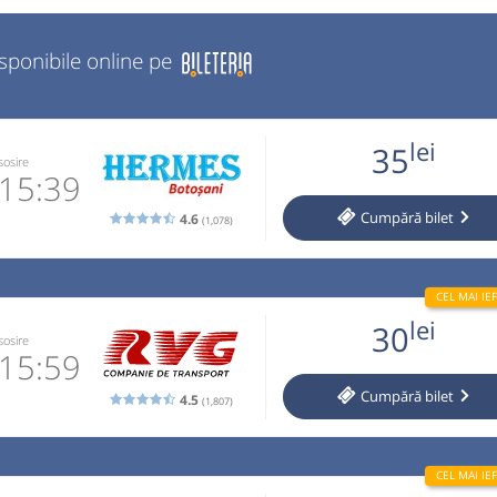
isponibile online pe
lei
35
sosire
15:39
Cumpără
bilet
4.6
(1,078)
2 084 141
 email
lei
30
 operator
sosire
15:59
Cumpără
bilet
ste valabil
4.5
(1,807)
lează!!!).
1-531.589
 email