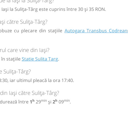
e la Iași la Sulița-Târg?
 Iași la Sulița-Târg este cuprins între 30 și 35 RON.
circulație:
M
M
J
V
S
D
ași către Sulița-Târg?
tobuze cu plecare din stațiile
Autogara Transbus Codrean
ă
bilet
ul care vine din Iași?
în stațiile
Statie Sulita Targ
.
e Sulița-Târg?
:30, iar ultimul pleacă la ora 17:40.
in Iași către Sulița-Târg?
h
min
h
min
, durează între
1
29
și
2
09
.