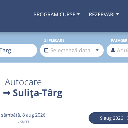
PROGRAM CURSE
REZERVĂRI
ZI PLECARE
PASAGER
Autocare
i ➞ Sulița-Târg
sâmbătă,
8 aug 2026
9 aug 2026
5 curse