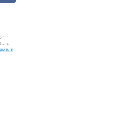
i prin
ătorie.
 GRATUIT!