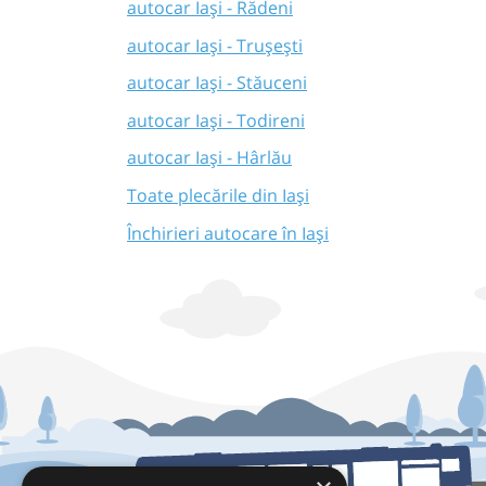
autocar Iași - Rădeni
autocar Iași - Trușești
autocar Iași - Stăuceni
autocar Iași - Todireni
autocar Iași - Hârlău
Toate plecările din Iași
Închirieri autocare în Iași