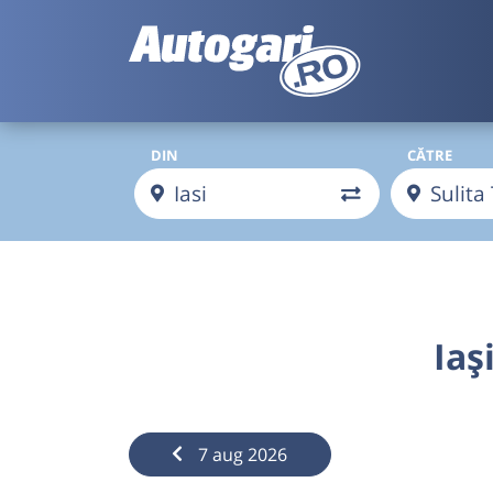
DIN
CĂTRE
Iaș
7 aug 2026