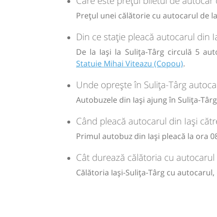
Care este prețul biletul de autocar d
Sursa:
RVG Speed
| Ultima actualizare:
07/2026
Prețul unei călătorie cu autocarul de la
Durată:
Zile de 
h
min
1
39
L
Din ce stație pleacă autocarul din I
De la Iași la Sulița-Târg circulă 5 au
lei
30
Statuie Mihai Viteazu (Copou)
.
Cumpăr
Unde oprește în Sulița-Târg autocar
Sursa:
RVG Speed
| Ultima actualizare:
07/2026
Autobuzele din Iași ajung în Sulița-Târg 
Când pleacă autocarul din Iași cătr
Primul autobuz din Iași pleacă la ora 08
Cât durează călătoria cu autocarul d
Călătoria Iași-Sulița-Târg cu autocarul