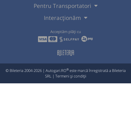
Pentru Transportatori
Interacționăm
Acceptăm plăți cu
®
© Bileteria 2004-2026 | Autogari.RO
este marcă înregistrată a Bileteria
SRL |
Termeni și condiții