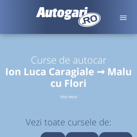
Curse de autocar
Ion Luca Caragiale ➞ Malu
cu Flori
Vezi retur
Vezi toate cursele de: