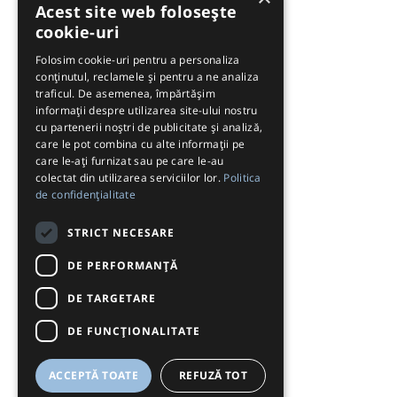
Acest site web folosește
cookie-uri
Folosim cookie-uri pentru a personaliza
conținutul, reclamele și pentru a ne analiza
traficul. De asemenea, împărtășim
informații despre utilizarea site-ului nostru
cu partenerii noștri de publicitate și analiză,
care le pot combina cu alte informații pe
care le-ați furnizat sau pe care le-au
colectat din utilizarea serviciilor lor.
Politica
de confidențialitate
STRICT NECESARE
DE PERFORMANȚĂ
DE TARGETARE
DE FUNCŢIONALITATE
ACCEPTĂ TOATE
REFUZĂ TOT