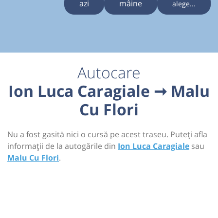
azi
mâine
alege...
Autocare
Ion Luca Caragiale ➞ Malu
Cu Flori
Nu a fost gasită nici o cursă pe acest traseu. Puteți afla
informații de la autogările din
Ion Luca Caragiale
sau
Malu Cu Flori
.