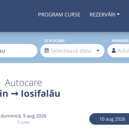
PROGRAM CURSE
REZERVĂRI
ZI PLECARE
PASAGER
Autocare
in ➞ Iosifalău
duminică,
9 aug 2026
10 aug 2026
5 curse