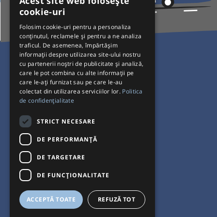
Acest site web folosește
cookie-uri
Folosim cookie-uri pentru a personaliza
conținutul, reclamele și pentru a ne analiza
traficul. De asemenea, împărtășim
Pentru Călători
informații despre utilizarea site-ului nostru
cu partenerii noștri de publicitate și analiză,
Curse autobuz
care le pot combina cu alte informații pe
care le-ați furnizat sau pe care le-au
Plecări/Sosiri
colectat din utilizarea serviciilor lor.
Politica
Program operatori
de confidențialitate
Termeni și condiții
STRICT NECESARE
Setări de cookie-uri
DE PERFORMANȚĂ
DE TARGETARE
DE FUNCŢIONALITATE
ACCEPTĂ TOATE
REFUZĂ TOT