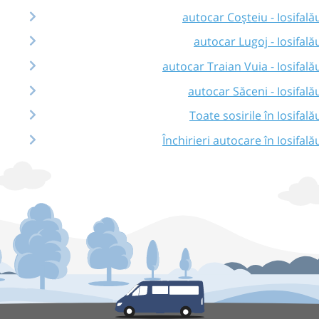
autocar Coșteiu - Iosifală
autocar Lugoj - Iosifală
autocar Traian Vuia - Iosifală
autocar Săceni - Iosifală
Toate sosirile în Iosifală
Închirieri autocare în Iosifală