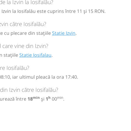
e la Izvin la Iosifalău?
Izvin la Iosifalău este cuprins între 11 și 15 RON.
zvin către Iosifalău?
/2026
ze cu plecare din stațiile
Statie Izvin
.
 care vine din Izvin?
n stațiile
Statie Iosifalau
.
re Iosifalău?
8:10, iar ultimul pleacă la ora 17:40.
in Izvin către Iosifalău?
min
h
min
durează între
18
și
1
00
.