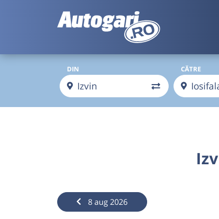
DIN
CĂTRE
Izv
8 aug 2026