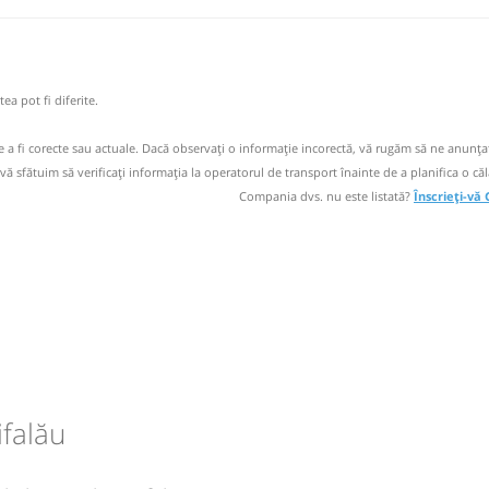
Severin
178.33.44
circulație:
email
M
M
J
V
S
D
operator
ea pot fi diferite.
de a fi corecte sau actuale. Dacă observați o informaţie incorectă, vă rugăm să ne anunțaț
 vă sfătuim să verificaţi informaţia la operatorul de transport înainte de a planifica o căl
circulație:
Compania dvs. nu este listată?
Înscrieți-vă
/2026
M
M
J
V
S
D
Severin
circulație:
/2026
M
M
J
V
S
D
ifalău
circulație:
/2026
M
M
J
V
S
D