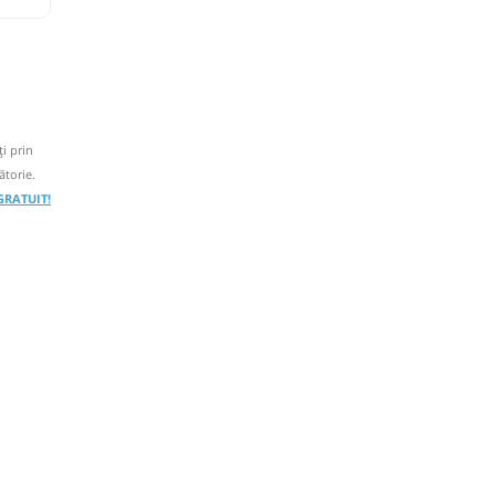
i prin
ătorie.
 GRATUIT!