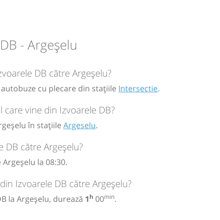
circulație:
M
M
J
V
S
D
 DB - Argeșelu
Izvoarele DB către Argeșelu?
1 autobuze cu plecare din stațiile
Intersectie
.
 care vine din Izvoarele DB?
geșelu în stațiile
Argeselu
.
e DB către Argeșelu?
 Argeșelu la 08:30.
 din Izvoarele DB către Argeșelu?
h
min
 DB la Argeșelu, durează
1
00
.