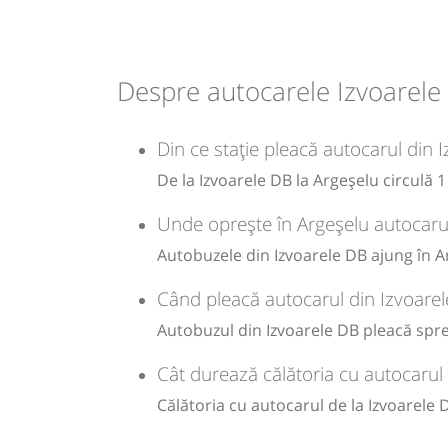
Durată:
Zile de 
h
min
1
00
L
Despre autocarele Izvoarele
-
Din ce stație pleacă autocarul din 
Sursa:
GRUP ATYC SRL
| Ultima actualizare:
11/2025
De la Izvoarele DB la Argeșelu circulă 
Unde oprește în Argeșelu autocarul
Autobuzele din Izvoarele DB ajung în Ar
Când pleacă autocarul din Izvoarel
Autobuzul din Izvoarele DB pleacă spre
Cât durează călătoria cu autocarul
Călătoria cu autocarul de la Izvoarele