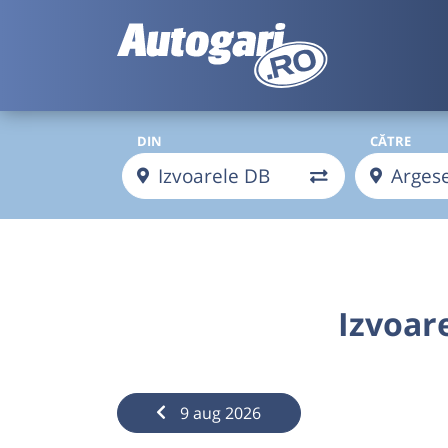
DIN
CĂTRE
Izvoar
9 aug 2026