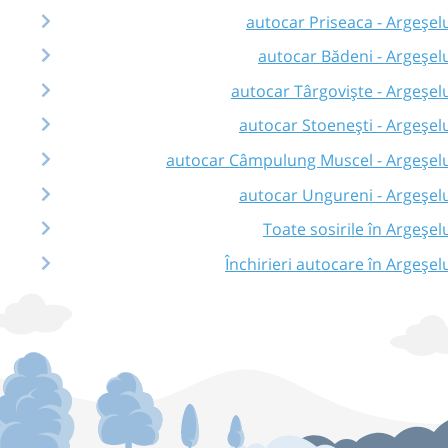
autocar Priseaca - Argeșel
autocar Bădeni - Argeșel
autocar Târgoviște - Argeșel
autocar Stoenești - Argeșel
autocar Câmpulung Muscel - Argeșel
autocar Ungureni - Argeșel
Toate sosirile în Argeșel
Închirieri autocare în Argeșel