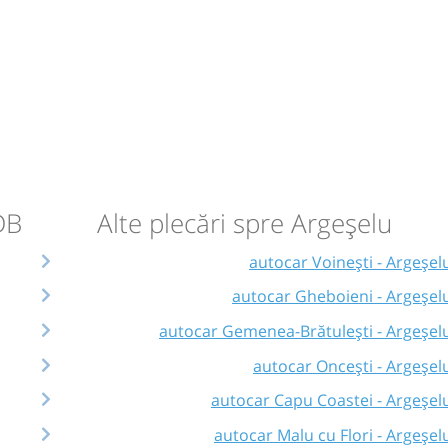
DB
Alte plecări spre Argeșelu
autocar Voinești - Argeșel
autocar Gheboieni - Argeșel
autocar Gemenea-Brătulești - Argeșel
autocar Oncești - Argeșel
autocar Capu Coastei - Argeșel
autocar Malu cu Flori - Argeșel