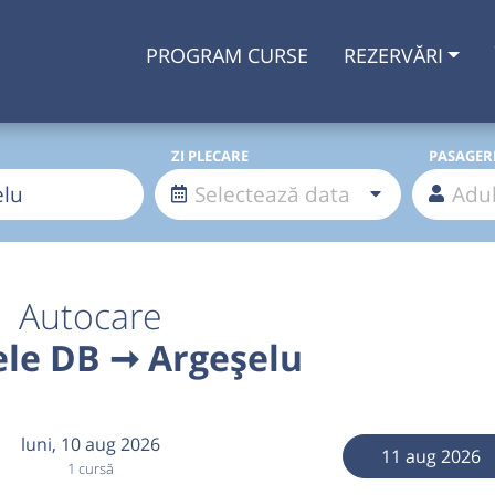
PROGRAM CURSE
REZERVĂRI
ZI PLECARE
PASAGER
Autocare
ele DB ➞ Argeșelu
luni,
10 aug 2026
11 aug 2026
1 cursă