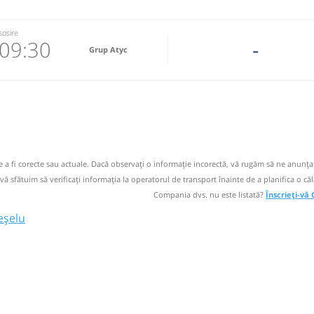
sosire
09:30
-
Grup Atyc
5888
 email
 operator
de a fi corecte sau actuale. Dacă observați o informaţie incorectă, vă rugăm să ne anunțaț
 vă sfătuim să verificaţi informaţia la operatorul de transport înainte de a planifica o căl
Compania dvs. nu este listată?
Înscrieți-vă
eșelu
Muscel