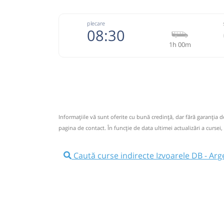
plecare
08:30
1h 00m
074333
Grup Atyc
Trimite
GRUP ATYC SRL
Pagină
Informaţiile vă sunt oferite cu bună credinţă, dar fără garanţia 
Nu a circulat?
Semnalați aici
⤣
pagina de contact. În funcție de data ultimei actualizări a cursei,
NOU!
Pune poze din călătoria ta
Caută curse indirecte Izvoarele DB - Arg
08:30
Izvoarele DB
Intersectie
Microbuz: # Targoviste-Campulung 
Afiseaza itinerariu
09:30
Argeșelu
Argeselu