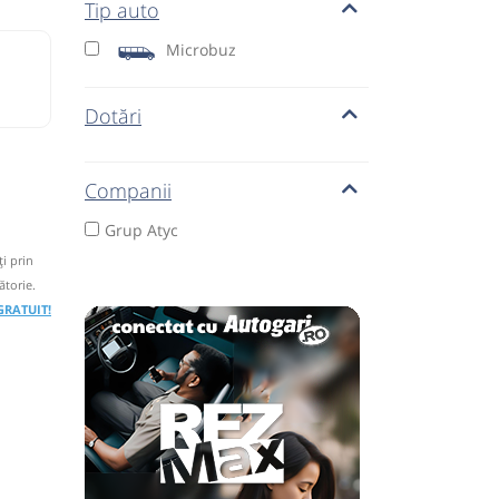
Tip auto
Microbuz
Dotări
Companii
Grup Atyc
i prin
ătorie.
 GRATUIT!