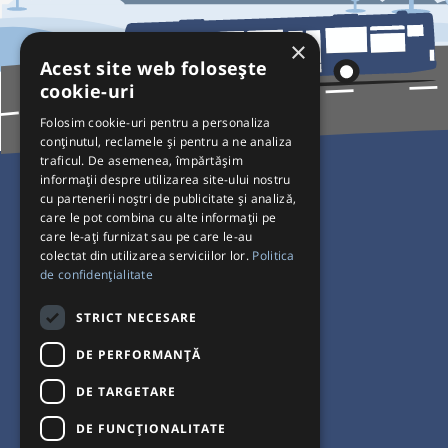
×
Acest site web folosește
cookie-uri
Folosim cookie-uri pentru a personaliza
conținutul, reclamele și pentru a ne analiza
traficul. De asemenea, împărtășim
Pentru Călători
informații despre utilizarea site-ului nostru
cu partenerii noștri de publicitate și analiză,
Curse autobuz
care le pot combina cu alte informații pe
care le-ați furnizat sau pe care le-au
Plecări/Sosiri
colectat din utilizarea serviciilor lor.
Politica
Program operatori
de confidențialitate
Termeni și condiții
STRICT NECESARE
Setări de cookie-uri
DE PERFORMANȚĂ
DE TARGETARE
DE FUNCŢIONALITATE