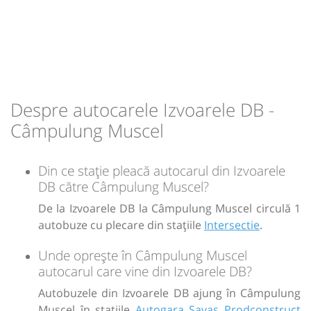
Prodconstruct SRL
Durată:
Zile de circulație:
h
min
1
15
L
M
M
J
V
S
D
-
Despre autocarele Izvoarele DB -
Câmpulung Muscel
Sursa:
GRUP ATYC SRL
| Ultima actualizare:
11/2025
Din ce stație pleacă autocarul din Izvoarele
DB către Câmpulung Muscel?
De la Izvoarele DB la Câmpulung Muscel circulă 1
autobuze cu plecare din stațiile
Intersectie
.
Unde oprește în Câmpulung Muscel
autocarul care vine din Izvoarele DB?
Autobuzele din Izvoarele DB ajung în Câmpulung
Muscel în stațiile
Autogara Savas Prodconstruct