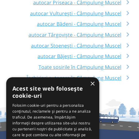
autocar Priseaca - Câmpulung Muscel
autocar Vulturești - Câmpulung Muscel
autocar Bădeni - Câmpulung Muscel
autocar Târgoviște - Câmpulung Muscel
autocar Stoenești - Câmpulung Muscel
autocar Băjești - Câmpulung Muscel
Toate sosirile în Câmpulung Muscel
Închirieri autocare în Câmpulung Muscel
×
Acest site web folosește
cookie-uri
Folosim cookie-uri pentru a personaliza
conținutul, reclamele și pentru a ne analiza
traficul. De asemenea, împărtășim
informații despre utilizarea site-ului nostru
cu partenerii noștri de publicitate și analiză,
care le pot combina cu alte informații pe