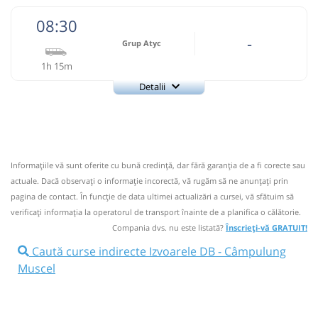
08:30
-
Grup Atyc
1h 15m
Detalii
0743335888
Grup Atyc
Trimite email
GRUP ATYC SRL
Pagină operator
Informaţiile vă sunt oferite cu bună credinţă, dar fără garanţia de a fi corecte sau
Nu a circulat?
Semnalați aici
⤣
actuale. Dacă observați o informaţie incorectă, vă rugăm să ne anunțați prin
NOU!
Pune poze din călătoria ta
pagina de contact. În funcție de data ultimei actualizări a cursei, vă sfătuim să
verificaţi informaţia la operatorul de transport înainte de a planifica o călătorie.
08:30
Izvoarele DB
Intersectie
Compania dvs. nu este listată?
Înscrieți-vă GRATUIT!
Microbuz: # Targoviste-Campulung Muscel
Caută curse indirecte Izvoarele DB - Câmpulung
Afiseaza itinerariu
Muscel
09:45
Câmpulung Muscel
Autogara Savas