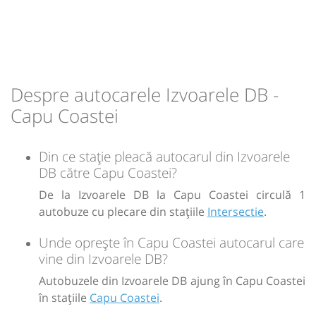
Durată:
Zile de circulație:
min
16
L
M
M
J
V
S
D
-
Despre autocarele Izvoarele DB -
Capu Coastei
Sursa:
GRUP ATYC SRL
| Ultima actualizare:
11/2025
Din ce stație pleacă autocarul din Izvoarele
DB către Capu Coastei?
De la Izvoarele DB la Capu Coastei circulă 1
autobuze cu plecare din stațiile
Intersectie
.
Unde oprește în Capu Coastei autocarul care
vine din Izvoarele DB?
Autobuzele din Izvoarele DB ajung în Capu Coastei
în stațiile
Capu Coastei
.