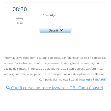
08:30
-
Grup Atyc
16m
Detalii
0743335888
Grup Atyc
Trimite email
GRUP ATYC SRL
Pagină operator
Informaţiile vă sunt oferite cu bună credinţă, dar fără garanţia de a fi corecte sau
Nu a circulat?
Semnalați aici
⤣
actuale. Dacă observați o informaţie incorectă, vă rugăm să ne anunțați prin
NOU!
Pune poze din călătoria ta
pagina de contact. În funcție de data ultimei actualizări a cursei, vă sfătuim să
verificaţi informaţia la operatorul de transport înainte de a planifica o călătorie.
08:30
Izvoarele DB
Intersectie
Compania dvs. nu este listată?
Înscrieți-vă GRATUIT!
Microbuz: # Targoviste-Campulung Muscel
Caută curse indirecte Izvoarele DB - Capu Coastei
Afiseaza itinerariu
08:46
Capu Coastei
Capu Coastei