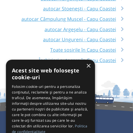
autocar Stoenești - Capu Coastei
autocar Câmpulung Muscel - Capu Coastei
autocar Argeșelu - Capu Coastei
autocar Ungureni - Capu Coastei
Toate sosirile în Capu Coastei
Închirieri autocare în Capu Coastei
×
Acest site web folosește
cookie-uri
Folosim cookie-uri pentru a personaliza
conținutul, reclamele și pentru a ne analiza
traficul. De asemenea, împărtășim
informații despre utilizarea site-ului nostru
cu partenerii noștri de publicitate și analiză,
care le pot combina cu alte informații pe
care le-ați furnizat sau pe care le-au
colectat din utilizarea serviciilor lor.
Politica
Pentru Călători
de confidențialitate