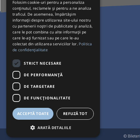
Folosim cookie-uri pentru a personaliza
conținutul, reclamele și pentru a ne analiza
traficul. De asemenea, împărtășim
Pentru Călători
informații despre utilizarea site-ului nostru
cu partenerii noștri de publicitate și analiză,
Curse autobuz
care le pot combina cu alte informații pe
care le-ați furnizat sau pe care le-au
Plecări/Sosiri
colectat din utilizarea serviciilor lor.
Politica
Program operatori
de confidențialitate
Termeni și condiții
STRICT NECESARE
Setări de cookie-uri
DE PERFORMANȚĂ
DE TARGETARE
DE FUNCŢIONALITATE
ACCEPTĂ TOATE
REFUZĂ TOT
ARATĂ DETALIILE
© Bileter