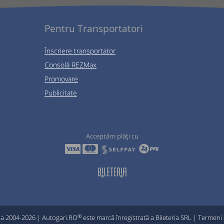
Pentru Transportatori
Înscriere transportator
Consolă REZMax
Promovare
Publicitate
Acceptăm plăți cu
®
ia 2004-2026 | Autogari.RO
este marcă înregistrată a Bileteria SRL |
Termeni ș