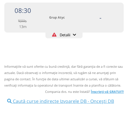
08:30
-
Grup Atyc
13m
Detalii
0743335888
Grup Atyc
Trimite email
GRUP ATYC SRL
Pagină operator
Informaţiile vă sunt oferite cu bună credinţă, dar fără garanţia de a fi corecte sau
Circulă doar luni, marți, miercuri, joi și vineri
actuale. Dacă observați o informaţie incorectă, vă rugăm să ne anunțați prin
Nu a circulat?
Semnalați aici
pagina de contact. În funcție de data ultimei actualizări a cursei, vă sfătuim să
⤣
verificaţi informaţia la operatorul de transport înainte de a planifica o călătorie.
NOU!
Pune poze din călătoria ta
Compania dvs. nu este listată?
Înscrieți-vă GRATUIT!
08:30
Izvoarele DB
Intersectie
Caută curse indirecte Izvoarele DB - Oncești DB
Microbuz: # Targoviste-Campulung Muscel
Afiseaza itinerariu