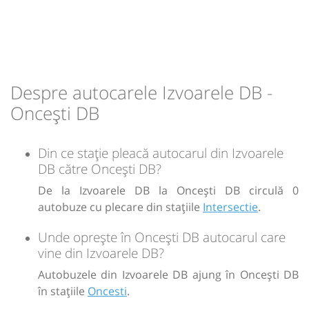
08:43
Oncești DB
Oncesti
Durată:
Zile de circulație:
min
13
L
M
M
J
V
S
D
Despre autocarele Izvoarele DB -
-
Oncești DB
Sursa:
GRUP ATYC SRL
| Ultima actualizare:
11/2025
Din ce stație pleacă autocarul din Izvoarele
DB către Oncești DB?
De la Izvoarele DB la Oncești DB circulă 0
autobuze cu plecare din stațiile
Intersectie
.
Unde oprește în Oncești DB autocarul care
vine din Izvoarele DB?
Autobuzele din Izvoarele DB ajung în Oncești DB
în stațiile
Oncesti
.