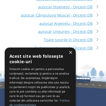
autocar Stoenești - Oncești DB
autocar Câmpulung Muscel - Oncești DB
autocar Argeșelu - Oncești DB
autocar Ungureni - Oncești DB
Toate sosirile în Oncești DB
Închirieri autocare în Oncești DB
×
Acest site web folosește
cookie-uri
Folosim cookie-uri pentru a personaliza
conținutul, reclamele și pentru a ne analiza
traficul. De asemenea, împărtășim
informații despre utilizarea site-ului nostru
cu partenerii noștri de publicitate și analiză,
care le pot combina cu alte informații pe
care le-ați furnizat sau pe care le-au
colectat din utilizarea serviciilor lor.
Politica
Pentru Călători
de confidențialitate