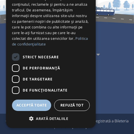
conținutul, reclamele și pentru a ne analiza
traficul. De asemenea, împărtășim
informații despre utilizarea site-ului nostru
cu partenerii noștri de publicitate și analiză,
care le pot combina cu alte informații pe
care le-ați furnizat sau pe care le-au
colectat din utilizarea serviciilor lor.
Politica
Pentru Călători
de confidențialitate
Pentru Transportatori
STRICT NECESARE
Interacționăm
DE PERFORMANȚĂ
DE TARGETARE
Acceptăm plăți cu
DE FUNCŢIONALITATE
ACCEPTĂ TOATE
REFUZĂ TOT
ARATĂ DETALIILE
®
© Bileteria 2004-2026 | Autogari.RO
este marcă înregistrată a Bileteria
SRL |
Termeni și condiții