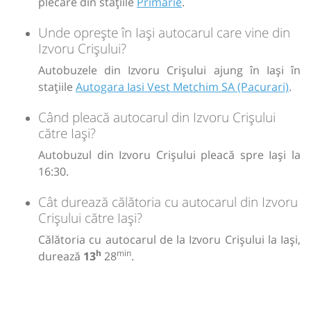
plecare din stațiile
Primarie
.
Durată:
Unde oprește în Iași autocarul care vine din
Zile de circulație:
h
min
13
28
Izvoru Crișului?
L
M
M
J
V
S
D
Autobuzele din Izvoru Crișului ajung în Iași în
stațiile
Autogara Iasi Vest Metchim SA (Pacurari)
.
lei
320
Cumpără
Când pleacă autocarul din Izvoru Crișului
Sursa:
către Iași?
Trans Olteanu Tour SRL
| Ultima actualizare:
06/2026
Autobuzul din Izvoru Crișului pleacă spre Iași la
16:30.
Cât durează călătoria cu autocarul din Izvoru
Crișului către Iași?
Călătoria cu autocarul de la Izvoru Crișului la Iași,
h
min
durează
13
28
.