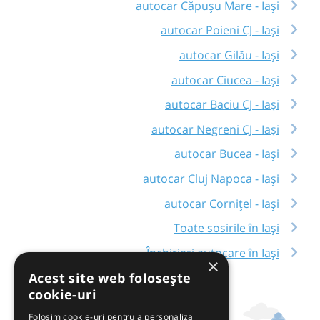
autocar Căpușu Mare - Iași
autocar Poieni CJ - Iași
autocar Gilău - Iași
autocar Ciucea - Iași
autocar Baciu CJ - Iași
autocar Negreni CJ - Iași
autocar Bucea - Iași
autocar Cluj Napoca - Iași
autocar Cornițel - Iași
Toate sosirile în Iași
Închirieri autocare în Iași
×
Acest site web folosește
cookie-uri
Folosim cookie-uri pentru a personaliza