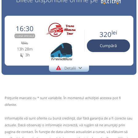
16:30
lei
320
CURSĂ SPECIALĂ
Cumpără
13h 28m
3h
Detalii
+40729770870
Trans Olteanu Tour
Trimite email
Trans Olteanu Tour SRL
Pagină operator
Opinii călători
Prețurile marcate cu * sunt variabile. În momentul achiziției acestea pot fi
Staționări de 3h pe parcursul stațiilor intermediare.
diferite.
Aceasta este o
. Se poate călători doar cu
CURSĂ SPECIALĂ
Informaţiile vă sunt oferite cu bună credinţă, dar fără garanţia de a fi corecte sau
rezervare anticipată.
actuale. Dacă observați o informaţie incorectă, vă rugăm să ne anunțați prin
Nu a circulat?
Semnalați aici
(
5 comentarii
)
pagina de contact. În funcție de data ultimei actualizări a cursei, vă sfătuim să
⤣