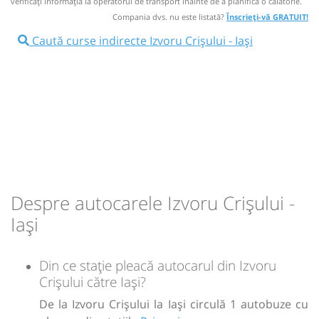
verificaţi informaţia la operatorul de transport înainte de a planifica o călătorie.
NOU!
Pune poze din călătoria ta
Compania dvs. nu este listată?
Înscrieți-vă GRATUIT!
16:30
Izvoru Crișului
Primarie
Caută curse indirecte Izvoru Crișului - Iași
Minivan: Oradea Cluj Brașov
Dotări:
Afiseaza itinerariu
21:45
Brașov
Sala sporturilor
Transbodare asigurată de operator.
Despre autocarele Izvoru Crișului -
00:45
Brașov
PECO OMV - GARA CFR
Iași
Autocar: Bucuresti - Iasi (22.00)
Afiseaza itinerariu
Din ce stație pleacă autocarul din Izvoru
Crișului către Iași?
06:00
Iași
Autogara Iasi Vest Metchim SA
De la Izvoru Crișului la Iași circulă 1 autobuze cu
(Pacurari)