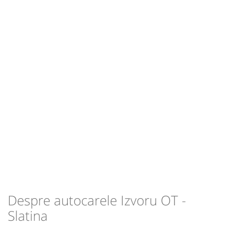
L
M
M
J
V
S
D
pret vechi
Sursa:
Tunsoiu SRL
| Ultima actualizare:
01/2014
Despre autocarele Izvoru OT -
Slatina