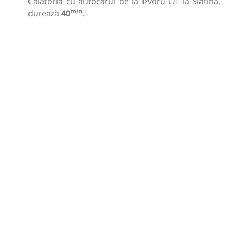
Călătoria cu autocarul de la Izvoru OT la Slatina,
min
durează
40
.