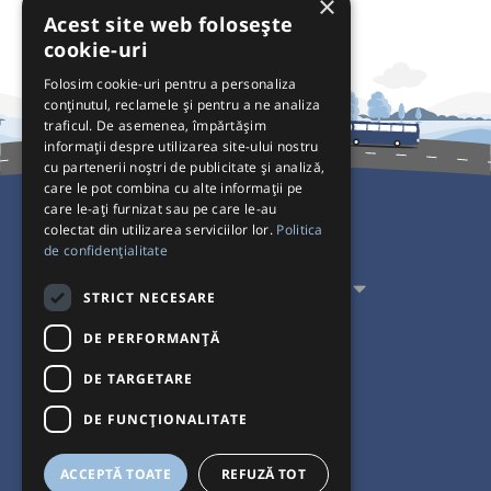
×
Acest site web folosește
cookie-uri
Folosim cookie-uri pentru a personaliza
conținutul, reclamele și pentru a ne analiza
traficul. De asemenea, împărtășim
informații despre utilizarea site-ului nostru
cu partenerii noștri de publicitate și analiză,
care le pot combina cu alte informații pe
care le-ați furnizat sau pe care le-au
colectat din utilizarea serviciilor lor.
Politica
Pentru Călători
de confidențialitate
Pentru Transportatori
STRICT NECESARE
Interacționăm
DE PERFORMANȚĂ
DE TARGETARE
Acceptăm plăți cu
DE FUNCŢIONALITATE
ACCEPTĂ TOATE
REFUZĂ TOT