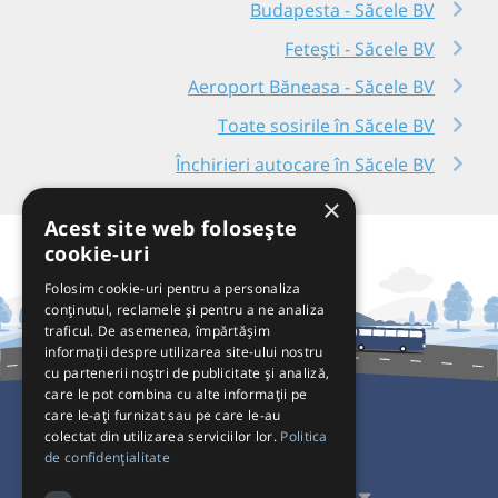
Budapesta - Săcele BV
Fetești - Săcele BV
Aeroport Băneasa - Săcele BV
Toate sosirile în Săcele BV
Închirieri autocare în Săcele BV
×
Acest site web folosește
cookie-uri
Folosim cookie-uri pentru a personaliza
conținutul, reclamele și pentru a ne analiza
traficul. De asemenea, împărtășim
informații despre utilizarea site-ului nostru
cu partenerii noștri de publicitate și analiză,
care le pot combina cu alte informații pe
care le-ați furnizat sau pe care le-au
colectat din utilizarea serviciilor lor.
Politica
Pentru Călători
de confidențialitate
Pentru Transportatori