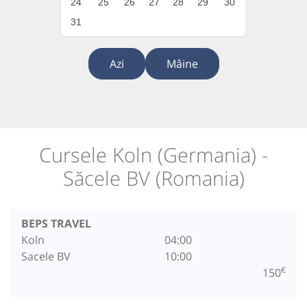
24
25
26
27
28
29
30
31
Azi
Mâine
Cursele Koln (Germania) -
Săcele BV (Romania)
BEPS TRAVEL
Koln
04:00
Sacele BV
10:00
€
150