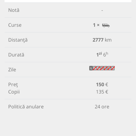
Notă
-
Curse
1 ×
Distanță
2777
km
zi
h
Durată
1
6
Zile
L
M
M
J
V
S
D
Preț
150
€
Copii
135 €
Politică anulare
24 ore