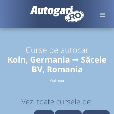
Curse de autocar
Koln, Germania ➞ Săcele
BV, Romania
Vezi retur
Vezi toate cursele de: