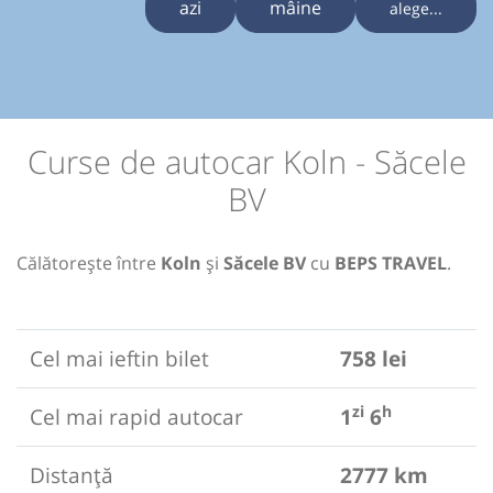
azi
mâine
alege...
Curse de autocar Koln - Săcele
BV
Călătorește între
Koln
și
Săcele BV
cu
BEPS TRAVEL
.
Cel mai ieftin bilet
758 lei
zi
h
Cel mai rapid autocar
1
6
Distanță
2777 km