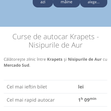
azi
mâine
alege...
Curse de autocar Krapets -
Nisipurile de Aur
Călătorește zilnic între
Krapets
și
Nisipurile de Aur
cu
Mercado Sud
.
Cel mai ieftin bilet
lei
h
min
Cel mai rapid autocar
1
09