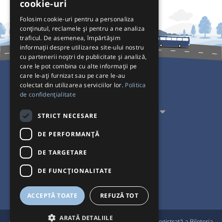
cookie-uri
Folosim cookie-uri pentru a personaliza
conținutul, reclamele și pentru a ne analiza
traficul. De asemenea, împărtășim
informații despre utilizarea site-ului nostru
cu partenerii noștri de publicitate și analiză,
care le pot combina cu alte informații pe
care le-ați furnizat sau pe care le-au
colectat din utilizarea serviciilor lor.
Politica
Pentru Călători
de confidențialitate
Pentru Transportatori
STRICT NECESARE
Interacționăm
DE PERFORMANȚĂ
DE TARGETARE
Acceptăm plăți cu
DE FUNCŢIONALITATE
ACCEPTĂ TOATE
REFUZĂ TOT
ARATĂ DETALIILE
®
© Bileteria 2004-2026 | Autogari.RO
este marcă înregistrată a Bileteria