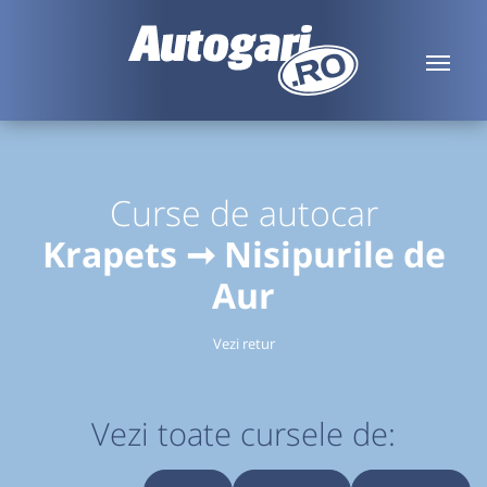
Curse de autocar
Krapets ➞ Nisipurile de
Aur
Vezi retur
Vezi toate cursele de: