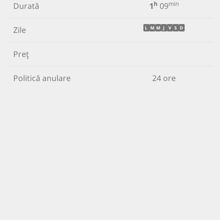
h
min
Durată
1
09
Zile
L
M
M
J
V
S
D
Preț
Politică anulare
24 ore