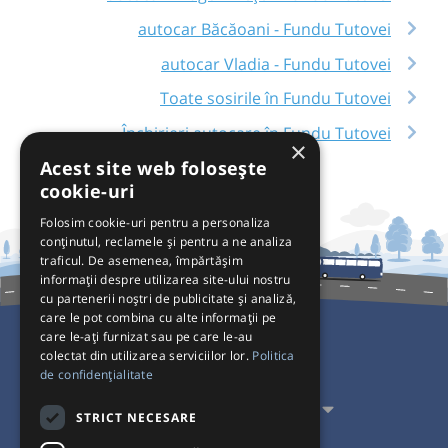
autocar Băcăoani - Fundu Tutovei
autocar Vladia - Fundu Tutovei
Toate sosirile în Fundu Tutovei
Închirieri autocare în Fundu Tutovei
×
Acest site web folosește
cookie-uri
Folosim cookie-uri pentru a personaliza
conținutul, reclamele și pentru a ne analiza
traficul. De asemenea, împărtășim
informații despre utilizarea site-ului nostru
cu partenerii noștri de publicitate și analiză,
care le pot combina cu alte informații pe
care le-ați furnizat sau pe care le-au
colectat din utilizarea serviciilor lor.
Politica
Pentru Călători
de confidențialitate
Pentru Transportatori
STRICT NECESARE