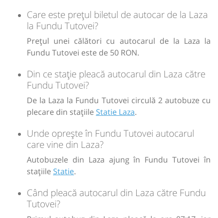
Sursa:
Trans Olteanu Tour SRL
| Ultima actualizare:
07/2026
Care este prețul biletul de autocar de la Laza
lei
50
Cumpără
la Fundu Tutovei?
Prețul unei călători cu autocarul de la Laza la
Sursa:
Trans Olteanu Tour SRL
| Ultima actualizare:
01/2026
Fundu Tutovei este de 50 RON.
Din ce stație pleacă autocarul din Laza către
Fundu Tutovei?
De la Laza la Fundu Tutovei circulă 2 autobuze cu
plecare din stațiile
Statie Laza
.
Unde oprește în Fundu Tutovei autocarul
care vine din Laza?
Autobuzele din Laza ajung în Fundu Tutovei în
stațiile
Statie
.
Când pleacă autocarul din Laza către Fundu
Tutovei?