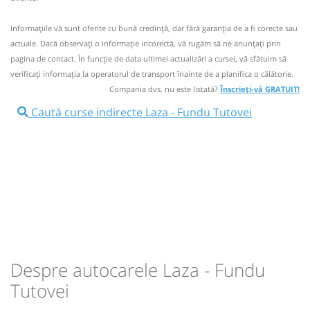
rezervare anticipată.
Informaţiile vă sunt oferite cu bună credinţă, dar fără garanţia de a fi corecte sau
Nu a circulat?
Semnalați aici
(
10 comentarii
)
⤣
actuale. Dacă observați o informaţie incorectă, vă rugăm să ne anunțați prin
NOU!
Pune poze din călătoria ta
pagina de contact. În funcție de data ultimei actualizări a cursei, vă sfătuim să
verificaţi informaţia la operatorul de transport înainte de a planifica o călătorie.
07:17
Laza
Statie Laza
Compania dvs. nu este listată?
Înscrieți-vă GRATUIT!
Minivan:
HO
Husi Brasov Cluj Oradea
Caută curse indirecte Laza - Fundu Tutovei
Dotări:
HO
14:12
Laza
Statie Laza
Afiseaza itinerariu
Minivan: Huși Vaslui Brașov
08:04
Fundu Tutovei
Statie
Dotări:
Afiseaza itinerariu
Durată:
Zile de circulație:
min
47
14:59
Fundu Tutovei
Statie
L
M
M
J
V
S
D
Despre autocarele Laza - Fundu
Durată:
Zile de circulație:
lei
50
Tutovei
min
Cumpără
47
L
M
M
J
V
S
D