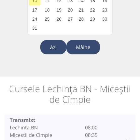
10
11
12
13
14
15
16
17
18
19
20
21
22
23
24
25
26
27
28
29
30
31
Azi
Mâine
Cursele Lechința BN - Miceștii
de Cîmpie
Transmixt
Lechinta BN
08:00
Micestii de Cimpie
08:35