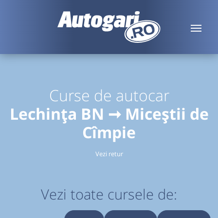
Curse de autocar
Lechința BN ➞ Miceștii de
Cîmpie
Vezi retur
Vezi toate cursele de: