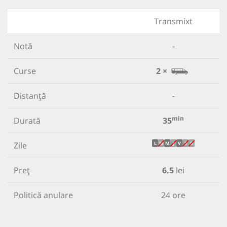
Transmixt
Notă
-
Curse
2 ×
Distanță
-
min
Durată
35
Zile
L
M
M
J
V
S
D
Preț
6.5
lei
Politică anulare
24 ore