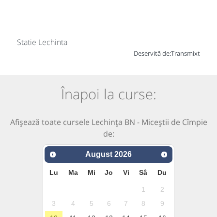
Statie Lechinta
Deservită de:
Transmixt
Înapoi la curse:
Afișează toate cursele Lechința BN - Miceștii de Cîmpie
de:
August
2026
Lu
Ma
Mi
Jo
Vi
Sâ
Du
1
2
3
4
5
6
7
8
9