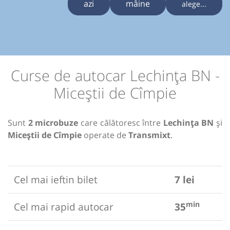
azi
mâine
alege...
Curse de autocar Lechința BN -
Miceștii de Cîmpie
Sunt
2 microbuze
care călătoresc între
Lechința BN
și
Miceștii de Cîmpie
operate de
Transmixt
.
Cel mai ieftin bilet
7 lei
min
Cel mai rapid autocar
35