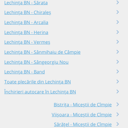
Lechința BN - Sărata
Lechința BN - Chiraleș
Lechința BN - Arcalia
Lechința BN - Herina
Lechința BN - Vermeș
Lechința BN - Sânmihaiu de Câmpie
Lechința BN - Sângeorgiu Nou
Lechința BN - Band
Toate plecările din Lechința BN
Închirieri autocare în Lechința BN
Bistrița - Miceștii de Cîmpie
Viișoara - Miceștii de Cîmpie
Sărățel - Miceștii de Cîmpie