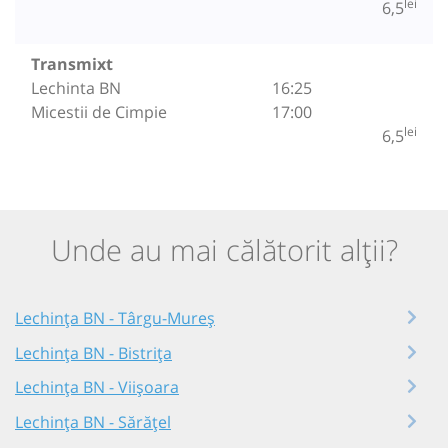
lei
6,5
Transmixt
Lechinta BN
16:25
Micestii de Cimpie
17:00
lei
6,5
Unde au mai călătorit alții?
Lechința BN - Târgu-Mureș
Lechința BN - Bistrița
Lechința BN - Viișoara
Lechința BN - Sărățel