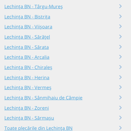
Lechința BN - Târgu-Mureș
Lechința BN - Bistrița
Lechința BN - Viișoara
Lechința BN - Sărățel
Lechința BN - Sărata
Lechința BN - Arcalia
Lechința BN - Chiraleș
Lechința BN - Herina
Lechința BN - Vermeș
Lechința BN - Sânmihaiu de Câmpie
Lechința BN - Zoreni
Lechința BN - Sărmașu
Toate plecările din Lechința BN