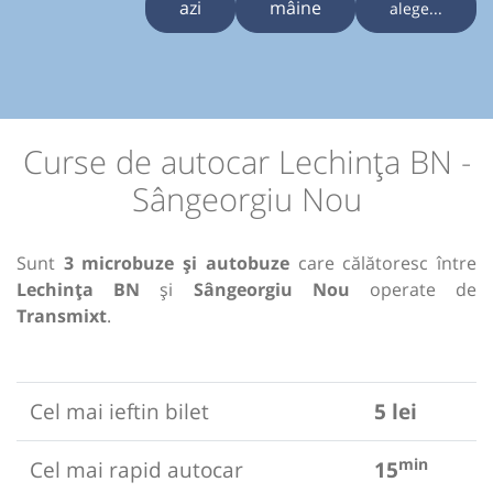
azi
mâine
alege...
Curse de autocar Lechința BN -
Sângeorgiu Nou
Sunt
3 microbuze și autobuze
care călătoresc între
Lechința BN
și
Sângeorgiu Nou
operate de
Transmixt
.
Cel mai ieftin bilet
5 lei
min
Cel mai rapid autocar
15