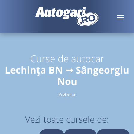
Curse de autocar
Lechința BN ➞ Sângeorgiu
Nou
Vezi retur
Vezi toate cursele de: