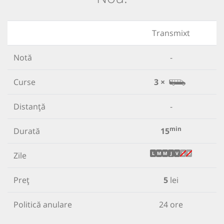
Transmixt
Notă
-
Curse
3 ×
Distanță
-
min
Durată
15
Zile
L
M
M
J
V
S
D
Preț
5
lei
Politică anulare
24 ore