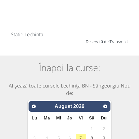
Statie Lechinta
Deservită de:
Transmixt
Înapoi la curse:
Afișează toate cursele Lechința BN - Sângeorgiu Nou
de:
August
2026
Lu
Ma
Mi
Jo
Vi
Sâ
Du
1
2
3
4
5
6
7
8
9