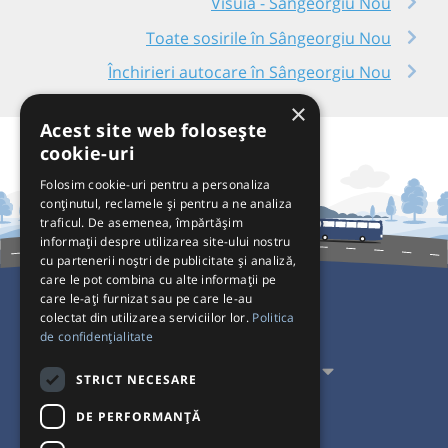
Visuia - Sângeorgiu Nou
Toate sosirile în Sângeorgiu Nou
Închirieri autocare în Sângeorgiu Nou
×
Acest site web folosește
cookie-uri
Folosim cookie-uri pentru a personaliza
conținutul, reclamele și pentru a ne analiza
traficul. De asemenea, împărtășim
informații despre utilizarea site-ului nostru
cu partenerii noștri de publicitate și analiză,
care le pot combina cu alte informații pe
care le-ați furnizat sau pe care le-au
colectat din utilizarea serviciilor lor.
Politica
Pentru Călători
de confidențialitate
Pentru Transportatori
STRICT NECESARE
Interacționăm
DE PERFORMANȚĂ