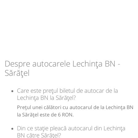
Autocar: Targu Mures - Bistrita
min
35
L
M
M
J
V
S
D
Afiseaza itinerariu
lei
6
15:05
Sărățel
Statie Saratel
Sursa:
Transmixt SA - Bistrita
| Ultima actualizare:
08/2020
Durată:
Zile de circulație:
min
15
L
M
M
J
V
S
D
Despre autocarele Lechința BN -
-
Sărățel
Sursa:
Prodcomimpex Fanetrans SRL
| Ultima actualizare:
03/2026
Care este prețul biletul de autocar de la
Lechința BN la Sărățel?
Prețul unei călători cu autocarul de la Lechința BN
la Sărățel este de 6 RON.
Din ce stație pleacă autocarul din Lechința
BN către Sărățel?