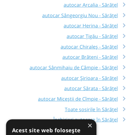
autocar Arcalia - Sărățel
autocar Sângeorgiu Nou - Sărățel
autocar Herina - Sărățel
autocar Țigău - Sărățel
autocar Chiraleș - Sărățel
autocar Brăteni - Sărățel
autocar Sânmihaiu de Câmpie - Sărățel
autocar Șirioara - Sărățel
autocar Sărata - Sărățel
autocar Miceștii de Cîmpie - Sărățel
Toate sosirile în Sărățel
Închirieri autocare în Sărățel
×
Acest site web folosește