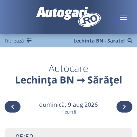
Filtrează
Lechinta BN - Saratel
Autocare
Lechința BN ➞ Sărățel
duminică,
9 aug 2026
1 cursă
05:50