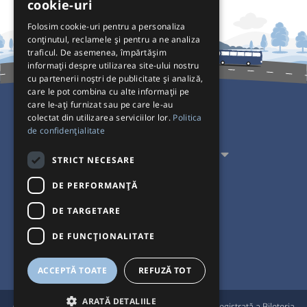
cookie-uri
Folosim cookie-uri pentru a personaliza
conținutul, reclamele și pentru a ne analiza
traficul. De asemenea, împărtășim
informații despre utilizarea site-ului nostru
cu partenerii noștri de publicitate și analiză,
care le pot combina cu alte informații pe
care le-ați furnizat sau pe care le-au
colectat din utilizarea serviciilor lor.
Politica
Pentru Călători
de confidențialitate
Pentru Transportatori
STRICT NECESARE
Interacționăm
DE PERFORMANȚĂ
DE TARGETARE
Acceptăm plăți cu
DE FUNCŢIONALITATE
ACCEPTĂ TOATE
REFUZĂ TOT
ARATĂ DETALIILE
®
© Bileteria 2004-2026 | Autogari.RO
este marcă înregistrată a Bileteria