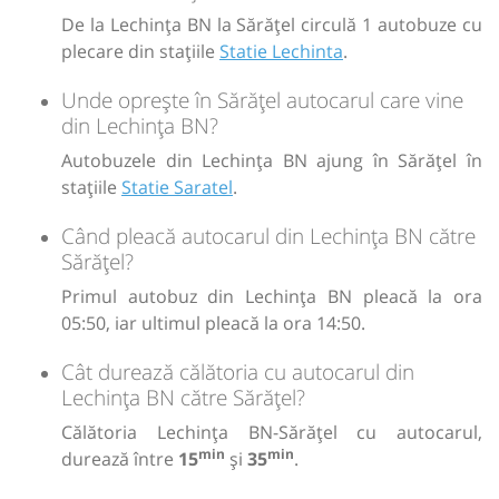
De la Lechința BN la Sărățel circulă 1 autobuze cu
plecare din stațiile
Statie Lechinta
.
Unde oprește în Sărățel autocarul care vine
din Lechința BN?
Autobuzele din Lechința BN ajung în Sărățel în
stațiile
Statie Saratel
.
Când pleacă autocarul din Lechința BN către
Sărățel?
Primul autobuz din Lechința BN pleacă la ora
05:50, iar ultimul pleacă la ora 14:50.
Cât durează călătoria cu autocarul din
Lechința BN către Sărățel?
Călătoria Lechința BN-Sărățel cu autocarul,
min
min
durează între
15
și
35
.