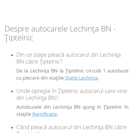
Durată:
Zile de circulație:
h
min
1
19
L
M
M
J
V
S
D
Despre autocarele Lechința BN -
-
Țiptelnic
Sursa:
Prodcomimpex Fanetrans SRL
| Ultima actualizare:
03/2026
Din ce stație pleacă autocarul din Lechința
BN către Țiptelnic?
De la Lechința BN la Țiptelnic circulă 1 autobuze
cu plecare din stațiile
Statie Lechinta
.
Unde oprește în Țiptelnic autocarul care vine
din Lechința BN?
Autobuzele din Lechința BN ajung în Țiptelnic în
stațiile
Ramificatie
.
Când pleacă autocarul din Lechința BN către