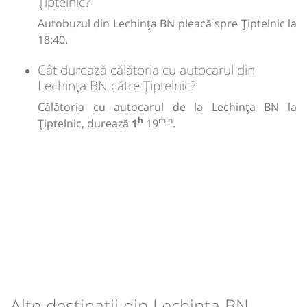
Țiptelnic?
Autobuzul din Lechința BN pleacă spre Țiptelnic la
18:40.
Cât durează călătoria cu autocarul din
Lechința BN către Țiptelnic?
Călătoria cu autocarul de la Lechința BN la
h
min
Țiptelnic, durează
1
19
.
Alte destinații din Lechința BN