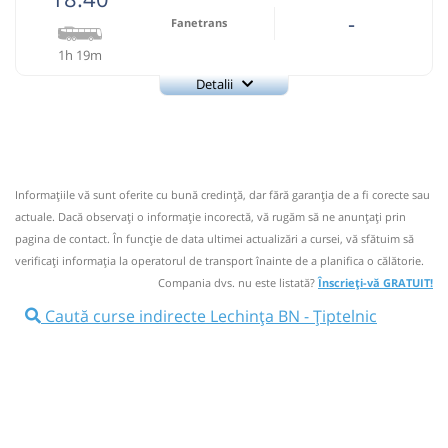
-
Fanetrans
1h 19m
Detalii
+4-0745-145.848
Fanetrans
Trimite email
Prodcomimpex Fanetrans SRL
Pagină operator
Informaţiile vă sunt oferite cu bună credinţă, dar fără garanţia de a fi corecte sau
Info: +4-0745-145.848;+4-0744-639.252
actuale. Dacă observați o informaţie incorectă, vă rugăm să ne anunțați prin
Nu a circulat?
Semnalați aici
(
5 comentarii
)
pagina de contact. În funcție de data ultimei actualizări a cursei, vă sfătuim să
⤣
verificaţi informaţia la operatorul de transport înainte de a planifica o călătorie.
NOU!
Pune poze din călătoria ta
Compania dvs. nu este listată?
Înscrieți-vă GRATUIT!
18:40
Lechința BN
Statie Lechinta
Caută curse indirecte Lechința BN - Țiptelnic
Autocar: Bistrita - Targu Mures
Afiseaza itinerariu
19:59
Țiptelnic
Ramificatie