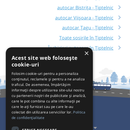
autocar Bistrița - Țiptelnic
autocar Viișoara - Țiptelnic
autocar Țagu - Țiptelnic
Toate sosirile în Țiptelnic
Închirieri autocare în Țiptelnic
×
Acest site web folosește
cookie-uri
Folosim cookie-uri pentru a personaliza
conținutul, reclamele și pentru a ne analiza
traficul. De asemenea, împărtășim
informații despre utilizarea site-ului nostru
cu partenerii noștri de publicitate și analiză,
care le pot combina cu alte informații pe
care le-ați furnizat sau pe care le-au
colectat din utilizarea serviciilor lor.
Politica
Pentru Călători
de confidențialitate
Pentru Transportatori