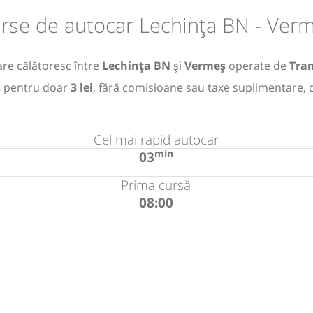
rse de autocar Lechința BN - Ver
re călătoresc între
Lechința BN
și
Vermeș
operate de
Tra
ș
pentru doar
3 lei
, fără comisioane sau taxe suplimentare, 
Cel mai rapid autocar
min
03
Prima cursă
08:00