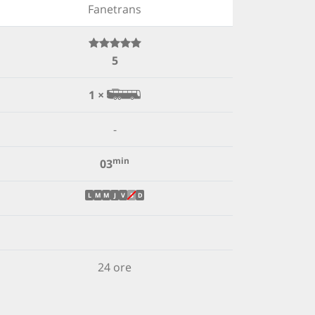
Fanetrans
5
1 ×
-
min
03
L
M
M
J
V
S
D
24 ore