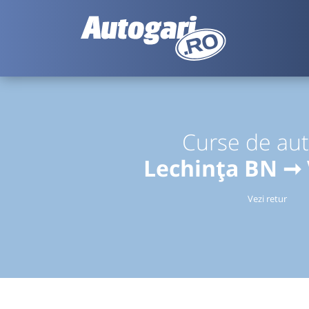
Curse de au
Lechința BN ➞
Vezi retur