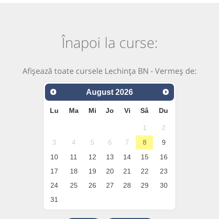
Înapoi la curse:
Afișează toate cursele Lechința BN - Vermeș de:
August
2026
Lu
Ma
Mi
Jo
Vi
Sâ
Du
1
2
3
4
5
6
7
8
9
10
11
12
13
14
15
16
17
18
19
20
21
22
23
24
25
26
27
28
29
30
31