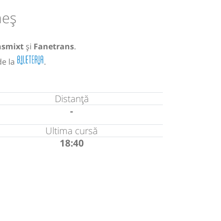
meș
nsmixt
și
Fanetrans
.
de la
.
Distanță
-
Ultima cursă
18:40