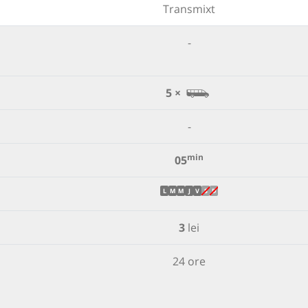
Transmixt
-
5 ×
-
min
05
L
M
M
J
V
S
D
3
lei
24 ore