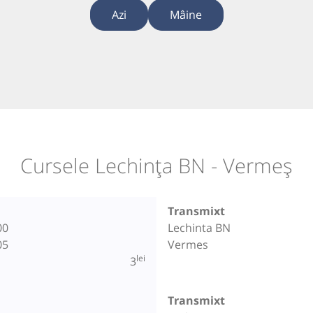
Azi
Mâine
Cursele Lechința BN - Vermeș
Transmixt
00
Lechinta BN
05
Vermes
lei
3
Transmixt