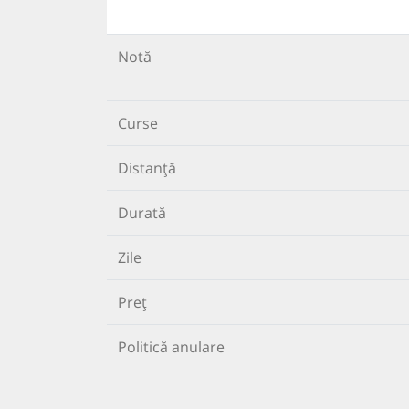
Notă
Curse
Distanță
Durată
Zile
Preț
Politică anulare