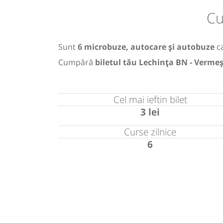
Cu
Sunt
6 microbuze, autocare și autobuze
ca
Cumpără
biletul tău Lechința BN - Verme
Cel mai ieftin bilet
3 lei
Curse zilnice
6