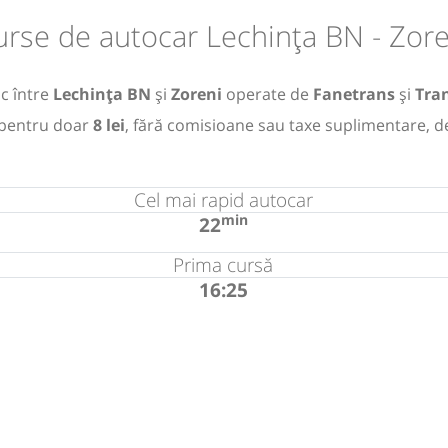
urse de autocar Lechința BN - Zore
c între
Lechința BN
și
Zoreni
operate de
Fanetrans
și
Tra
pentru doar
8 lei
, fără comisioane sau taxe suplimentare, d
Cel mai rapid autocar
min
22
Prima cursă
16:25