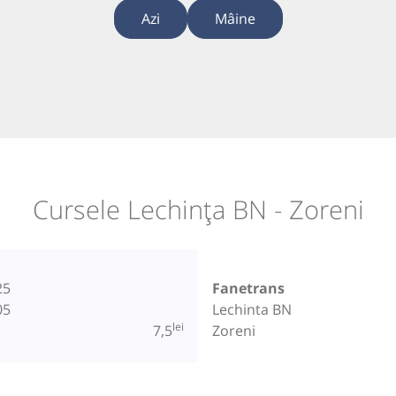
Azi
Mâine
Cursele Lechința BN - Zoreni
25
Fanetrans
05
Lechinta BN
lei
7,5
Zoreni