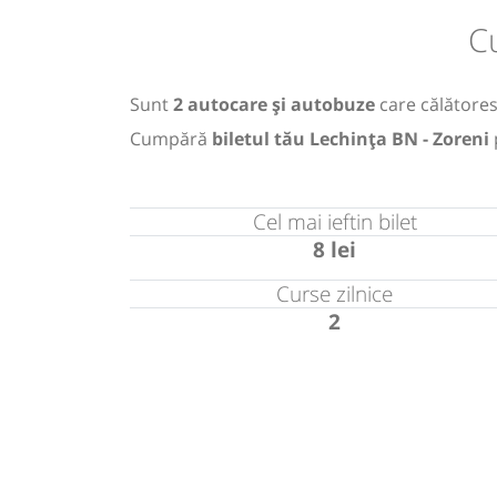
C
Sunt
2 autocare și autobuze
care călătores
Cumpără
biletul tău Lechința BN - Zoreni
Cel mai ieftin bilet
8 lei
Curse zilnice
2