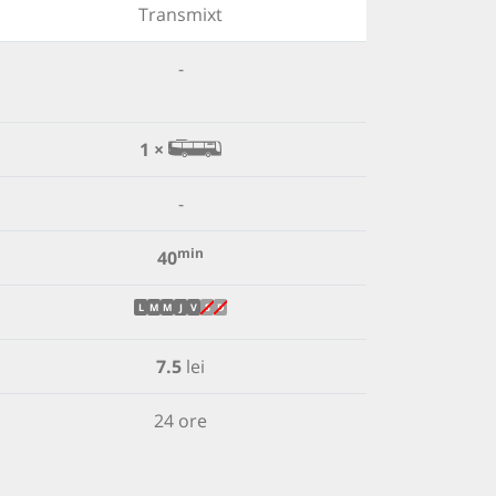
Transmixt
-
1 ×
-
min
40
L
M
M
J
V
S
D
7.5
lei
24 ore