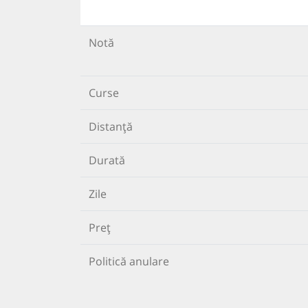
Notă
Curse
Distanță
Durată
Zile
Preț
Politică anulare