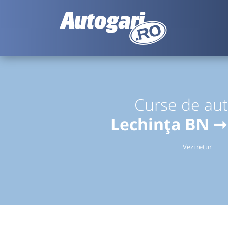
Curse de au
Lechința BN ➞
Vezi retur