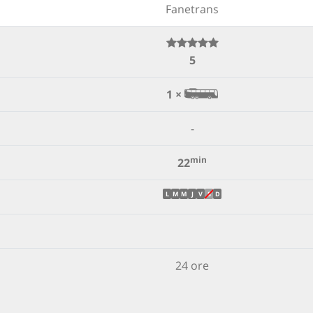
Fanetrans
5
1 ×
-
min
22
L
M
M
J
V
S
D
24 ore