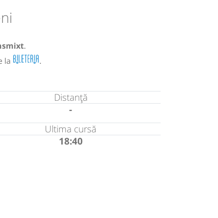
ni
nsmixt
.
e la
.
Distanță
-
Ultima cursă
18:40