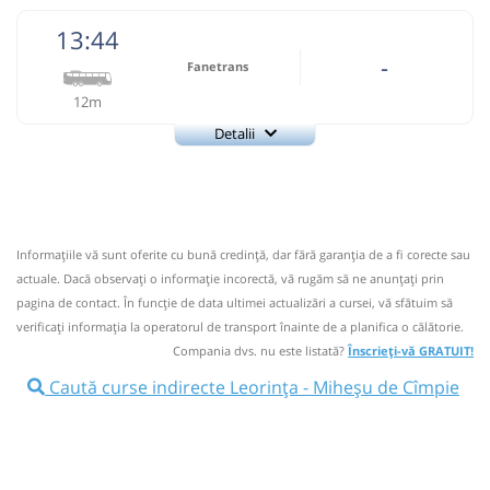
13:44
-
Fanetrans
12m
Detalii
+4-0745-145.848
Fanetrans
Trimite email
Prodcomimpex Fanetrans SRL
Pagină operator
Informaţiile vă sunt oferite cu bună credinţă, dar fără garanţia de a fi corecte sau
Info: +4-0745-145.848;+4-0744-639.252
actuale. Dacă observați o informaţie incorectă, vă rugăm să ne anunțați prin
Nu a circulat?
Semnalați aici
(
12 comentarii
)
pagina de contact. În funcție de data ultimei actualizări a cursei, vă sfătuim să
⤣
verificaţi informaţia la operatorul de transport înainte de a planifica o călătorie.
NOU!
Pune poze din călătoria ta
Compania dvs. nu este listată?
Înscrieți-vă GRATUIT!
13:44
Leorința
Ramificatie
Caută curse indirecte Leorința - Miheșu de Cîmpie
Autocar: Targu Mures - Bistrita
Afiseaza itinerariu