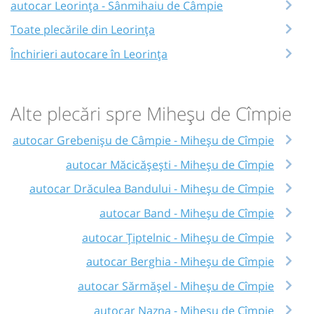
autocar Leorința - Sânmihaiu de Câmpie
Toate plecările din Leorința
Închirieri autocare în Leorința
Alte plecări spre Miheșu de Cîmpie
autocar Grebenișu de Câmpie - Miheșu de Cîmpie
autocar Măcicășești - Miheșu de Cîmpie
autocar Drăculea Bandului - Miheșu de Cîmpie
autocar Band - Miheșu de Cîmpie
autocar Țiptelnic - Miheșu de Cîmpie
autocar Berghia - Miheșu de Cîmpie
autocar Sărmășel - Miheșu de Cîmpie
autocar Nazna - Miheșu de Cîmpie