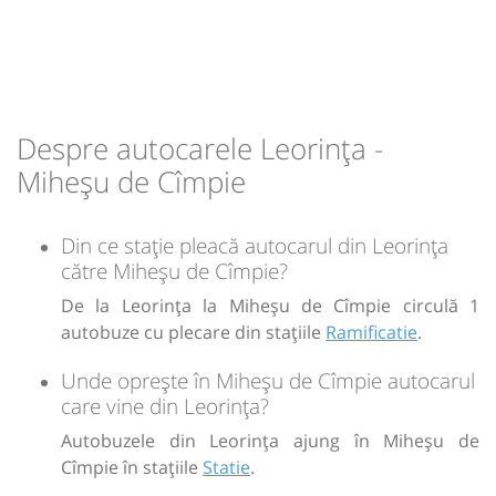
13:56
Miheșu de Cîmpie
Statie
Durată:
Zile de circulație:
min
12
L
M
M
J
V
S
D
Despre autocarele Leorința -
-
Miheșu de Cîmpie
Sursa:
Prodcomimpex Fanetrans SRL
| Ultima actualizare:
03/2026
Din ce stație pleacă autocarul din Leorința
către Miheșu de Cîmpie?
De la Leorința la Miheșu de Cîmpie circulă 1
autobuze cu plecare din stațiile
Ramificatie
.
Unde oprește în Miheșu de Cîmpie autocarul
care vine din Leorința?
Autobuzele din Leorința ajung în Miheșu de
Cîmpie în stațiile
Statie
.