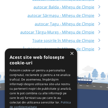
autocar Balda - Miheșu de Cîmpie
autocar Sărmașu - Miheșu de Cîmpie
autocar Țagu - Miheșu de Cîmpie
autocar Târgu-Mureș - Miheșu de Cîmpie
Toate sosirile în Miheșu de Cîmpie
Închirieri autocare în Miheșu de Cîmpie
×
Acest site web folosește
cookie-uri
Folosim cookie-uri pentru a personaliza
conținutul, reclamele și pentru a ne analiza
traficul. De asemenea, împărtășim
informații despre utilizarea site-ului nostru
cu partenerii noștri de publicitate și analiză,
care le pot combina cu alte informații pe
care le-ați furnizat sau pe care le-au
colectat din utilizarea serviciilor lor.
Politica
Pentru Călători
de confidențialitate