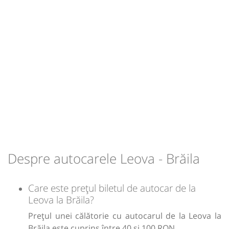
Sursa:
ChicuTrans-Prim SRL
| Ultima actualizare:
05/2025
Despre autocarele Leova - Brăila
Care este prețul biletul de autocar de la
Leova la Brăila?
Prețul unei călătorie cu autocarul de la Leova la
Brăila este cuprins între 40 și 100 RON.