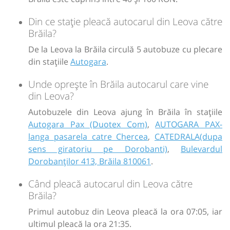
Din ce stație pleacă autocarul din Leova către
Brăila?
De la Leova la Brăila circulă 5 autobuze cu plecare
din stațiile
Autogara
.
Unde oprește în Brăila autocarul care vine
din Leova?
Autobuzele din Leova ajung în Brăila în stațiile
Autogara Pax (Duotex Com)
,
AUTOGARA PAX-
langa pasarela catre Chercea
,
CATEDRALA(dupa
sens giratoriu pe Dorobanti)
,
Bulevardul
Dorobanților 413, Brăila 810061
.
Când pleacă autocarul din Leova către
Brăila?
Primul autobuz din Leova pleacă la ora 07:05, iar
ultimul pleacă la ora 21:35.