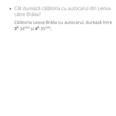
Cât durează călătoria cu autocarul din Leova
către Brăila?
Călătoria Leova-Brăila cu autocarul, durează între
h
min
h
min
3
34
și
4
35
.