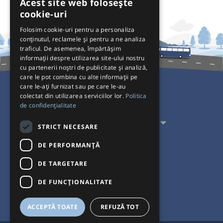
Acest site web folosește
cookie-uri
Folosim cookie-uri pentru a personaliza
conținutul, reclamele și pentru a ne analiza
traficul. De asemenea, împărtășim
informații despre utilizarea site-ului nostru
cu partenerii noștri de publicitate și analiză,
care le pot combina cu alte informații pe
care le-ați furnizat sau pe care le-au
colectat din utilizarea serviciilor lor.
Politica
Pentru Călători
de confidențialitate
Pentru Transportatori
STRICT NECESARE
Interacționăm
DE PERFORMANȚĂ
DE TARGETARE
Acceptăm plăți cu
DE FUNCŢIONALITATE
ACCEPTĂ TOATE
REFUZĂ TOT