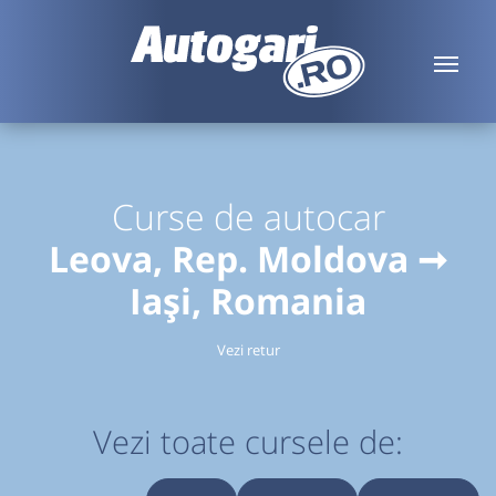
Curse de autocar
Leova, Rep. Moldova ➞
Iași, Romania
Vezi retur
Vezi toate cursele de: