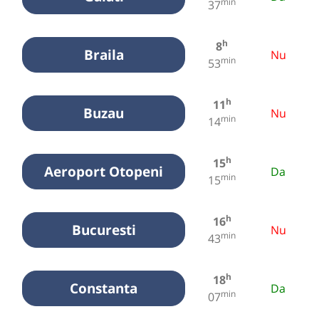
min
37
h
8
Braila
Nu
min
53
h
11
Buzau
Nu
min
14
h
15
Aeroport Otopeni
Da
min
15
h
16
Bucuresti
Nu
min
43
h
18
Constanta
Da
min
07