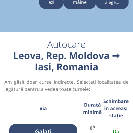
azi
mâine
alege...
Autocare
Leova, Rep. Moldova ➞
Iasi, Romania
Am găsit doar curse indirecte. Selectați localitatea de
legătură pentru a vedea toate cursele:
Schimbare
Durată
Via
în aceeași
minimă
stație
h
8
Galati
Da