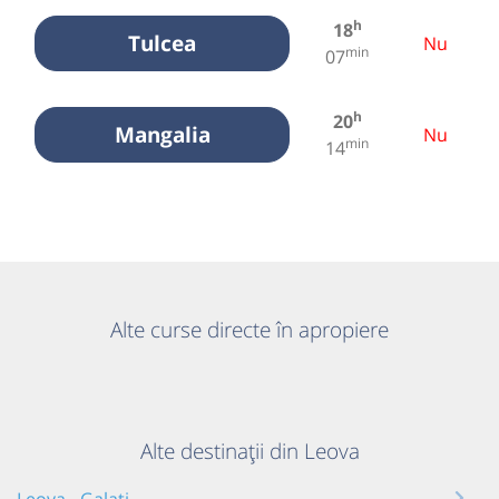
h
18
Tulcea
Nu
min
07
h
20
Mangalia
Nu
min
14
Alte curse directe în apropiere
Alte destinații din Leova
Leova - Galați