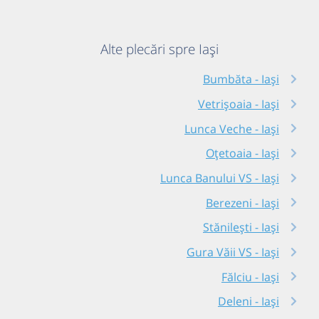
Alte plecări spre Iași
Bumbăta - Iași
Vetrișoaia - Iași
Lunca Veche - Iași
Oțetoaia - Iași
Lunca Banului VS - Iași
Berezeni - Iași
Stănilești - Iași
Gura Văii VS - Iași
Fălciu - Iași
Deleni - Iași