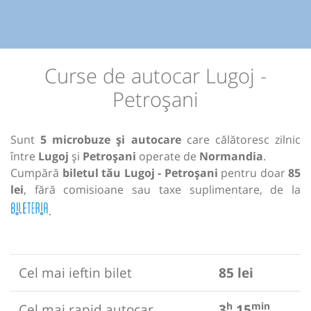
Curse de autocar Lugoj -
Petroșani
Sunt
5 microbuze și autocare
care călătoresc zilnic
între
Lugoj
și
Petroșani
operate de
Normandia
.
Cumpără
biletul tău Lugoj - Petroșani
pentru doar
85
lei
, fără comisioane sau taxe suplimentare, de la
.
Cel mai ieftin bilet
85 lei
h
min
Cel mai rapid autocar
3
15