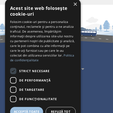
×
Acest site web folosește
cookie-uri
Folosim cookie-uri pentru a personaliza
conținutul, reclamele și pentru a ne analiza
traficul. De asemenea, împărtășim
informații despre utilizarea site-ului nostru
cu partenerii noștri de publicitate și analiză,
care le pot combina cu alte informații pe
care le-ați furnizat sau pe care le-au
colectat din utilizarea serviciilor lor.
Politica
Pentru Călători
de confidențialitate
Pentru Transportatori
STRICT NECESARE
Interacționăm
DE PERFORMANȚĂ
DE TARGETARE
Acceptăm plăți cu
DE FUNCŢIONALITATE
ACCEPTĂ TOATE
REFUZĂ TOT