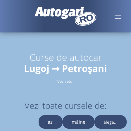
Curse de autocar
Lugoj ➞ Petroșani
Vezi retur
Vezi toate cursele de:
azi
mâine
alege...