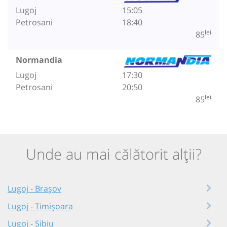
Lugoj
15:05
Petrosani
18:40
lei
85
Normandia
Lugoj
17:30
Petrosani
20:50
lei
85
Unde au mai călătorit alții?
Lugoj - Brașov
Lugoj - Timișoara
Lugoj - Sibiu