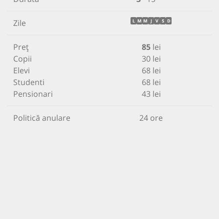
Zile
L
M
M
J
V
S
D
Preț
85
lei
Copii
30 lei
Elevi
68 lei
Studenti
68 lei
Pensionari
43 lei
Politică anulare
24 ore