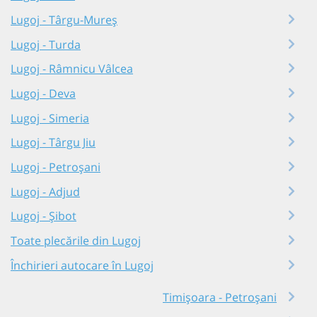
Lugoj - Târgu-Mureș
Lugoj - Turda
Lugoj - Râmnicu Vâlcea
Lugoj - Deva
Lugoj - Simeria
Lugoj - Târgu Jiu
Lugoj - Petroșani
Lugoj - Adjud
Lugoj - Șibot
Toate plecările din Lugoj
Închirieri autocare în Lugoj
Timișoara - Petroșani