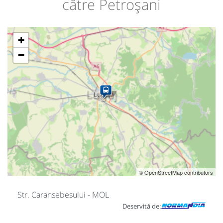
către Petroșani
+
−
© OpenStreetMap contributors
Str. Caransebesului - MOL
Deservită de: