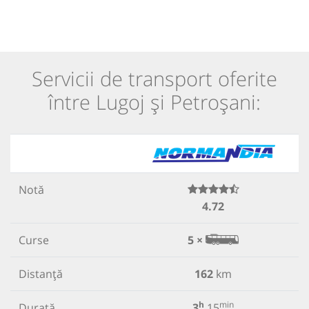
Servicii de transport oferite
între Lugoj și Petroșani:
Notă
4.72
Curse
5 ×
Distanță
162
km
h
min
Durată
3
15