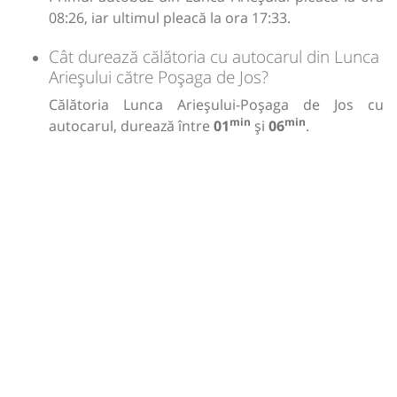
08:26, iar ultimul pleacă la ora 17:33.
Cât durează călătoria cu autocarul din Lunca
Arieșului către Poșaga de Jos?
Călătoria Lunca Arieșului-Poșaga de Jos cu
min
min
autocarul, durează între
01
și
06
.