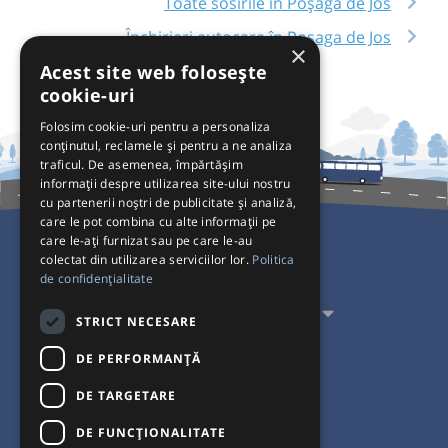
Toate sosirile în Poșaga de Jos
Închirieri autocare în Poșaga de Jos
×
Acest site web folosește
cookie-uri
Folosim cookie-uri pentru a personaliza
conținutul, reclamele și pentru a ne analiza
traficul. De asemenea, împărtășim
informații despre utilizarea site-ului nostru
cu partenerii noștri de publicitate și analiză,
care le pot combina cu alte informații pe
care le-ați furnizat sau pe care le-au
colectat din utilizarea serviciilor lor.
Politica
Pentru Călători
de confidențialitate
Pentru Transportatori
STRICT NECESARE
Interacționăm
DE PERFORMANȚĂ
DE TARGETARE
Acceptăm plăți cu
DE FUNCŢIONALITATE