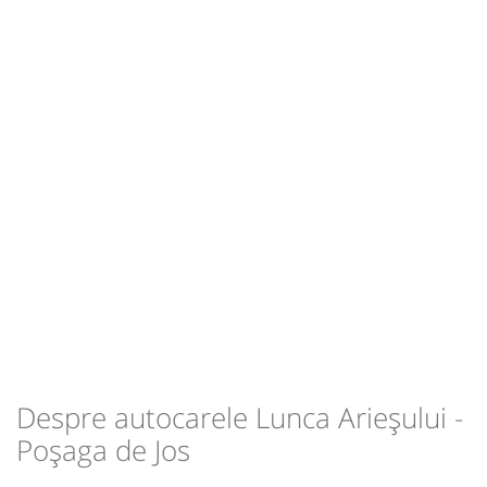
-
Sursa:
Fany Prestari Servicii SRL
| Ultima actualizare:
04/2026
Despre autocarele Lunca Arieșului -
Poșaga de Jos