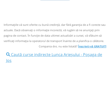
Fany
Trimite email
Fany Prestari Servicii SRL
Pagină operator
Informaţiile vă sunt oferite cu bună credinţă, dar fără garanţia de a fi corecte sau
Nu a circulat?
Semnalați aici
(
un comentariu
)
⤣
actuale. Dacă observați o informaţie incorectă, vă rugăm să ne anunțați prin
NOU!
Pune poze din călătoria ta
pagina de contact. În funcție de data ultimei actualizări a cursei, vă sfătuim să
verificaţi informaţia la operatorul de transport înainte de a planifica o călătorie.
08:26
Lunca Arieșului
Statie
Compania dvs. nu este listată?
Înscrieți-vă GRATUIT!
Autocar: Cluj Napoca - Abrud
Caută curse indirecte Lunca Arieșului - Poșaga de
Jos
Dotări:
Afiseaza itinerariu
08:32
Poșaga de Jos
Ramificatie
Durată:
Zile de circulație:
min
06
L
M
M
J
V
S
D