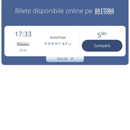
Bilete disponibile online pe
17:33
lei
5
AutoTrust
4.7
(9)
Cumpără
01m
Detalii
TEL.:0753065905
AutoTrust
Trimite email
Auto Trust Corporation SRL
Pagină operator
Reducerile sunt valabile doar pentru biletele cumparate
online. Info:0753065905. Conducatorul auto si
transportatorul nu raspund de bagaje si continut. Traseu
efectuat de Auto Trust Corporation SRL
Nu a circulat?
Semnalați aici
(
3 comentarii
)
⤣
NOU!
Pune poze din călătoria ta