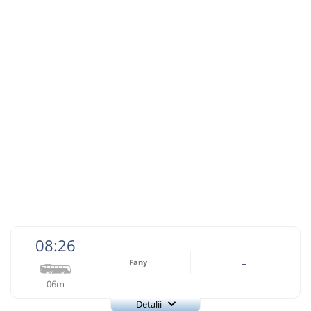
17:33
Lunca Arieșului
Statie
Autocar: Cluj Napoca - Brad
Dotări:
Afiseaza itinerariu
17:34
Poșaga de Jos
Ramificatie
Durată:
Zile de circulație:
min
01
L
M
M
J
V
S
D
lei
5
Cumpără
08:26
-
Sursa:
Auto Trust Corporation SRL
| Ultima actualizare:
05/2026
Fany
06m
Detalii