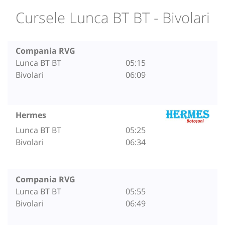
Cursele Lunca BT BT - Bivolari
Compania RVG
Lunca BT BT
05:15
Bivolari
06:09
Hermes
Lunca BT BT
05:25
Bivolari
06:34
Compania RVG
Lunca BT BT
05:55
Bivolari
06:49