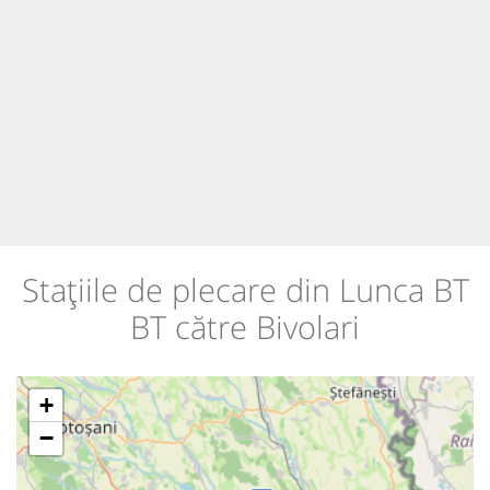
Stațiile de plecare din Lunca BT
BT către Bivolari
+
−