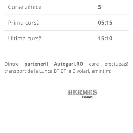
Curse zilnice
5
Prima cursă
05:15
Ultima cursă
15:10
Dintre
partenerii Autogari.RO
care efectuează
transport de la Lunca BT BT la Bivolari, amintim: