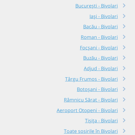
București - Bivolari
Iași - Bivolari
Bacău - Bivolari
Roman - Bivolari
Focșani - Bivolari
Buzău - Bivolari
Adjud - Bivolari
Târgu Frumos - Bivolari
Botoșani - Bivolari
Râmnicu Sărat - Bivolari
Aeroport Otopeni - Bivolari
Tișița - Bivolari
Toate sosirile în Bivolari