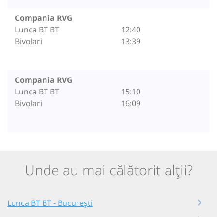
Compania RVG
Lunca BT BT
12:40
Bivolari
13:39
Compania RVG
Lunca BT BT
15:10
Bivolari
16:09
Unde au mai călătorit alții?
Lunca BT BT - București