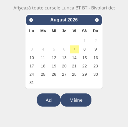
Afișează toate cursele Lunca BT BT - Bivolari de:
August
2026
Lu
Ma
Mi
Jo
Vi
Sâ
Du
1
2
3
4
5
6
7
8
9
10
11
12
13
14
15
16
17
18
19
20
21
22
23
24
25
26
27
28
29
30
31
Azi
Mâine