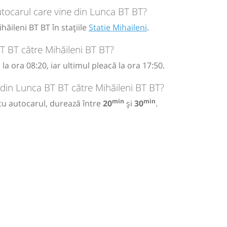
tocarul care vine din Lunca BT BT?
ăileni BT BT în stațiile
Statie Mihaileni
.
T BT către Mihăileni BT BT?
a ora 08:20, iar ultimul pleacă la ora 17:50.
 din Lunca BT BT către Mihăileni BT BT?
min
min
cu autocarul, durează între
20
și
30
.