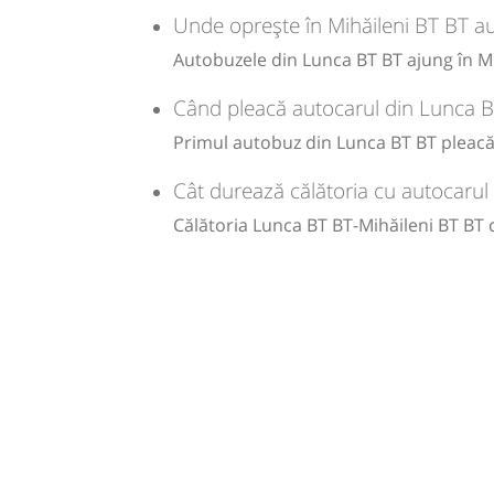
-
Unde oprește în Mihăileni BT BT au
Sursa:
S.C. Lorion S.R.L.
| Ultima actualizare:
12/2025
Autobuzele din Lunca BT BT ajung în Mih
Când pleacă autocarul din Lunca B
Primul autobuz din Lunca BT BT pleacă l
Cât durează călătoria cu autocarul
Călătoria Lunca BT BT-Mihăileni BT BT 