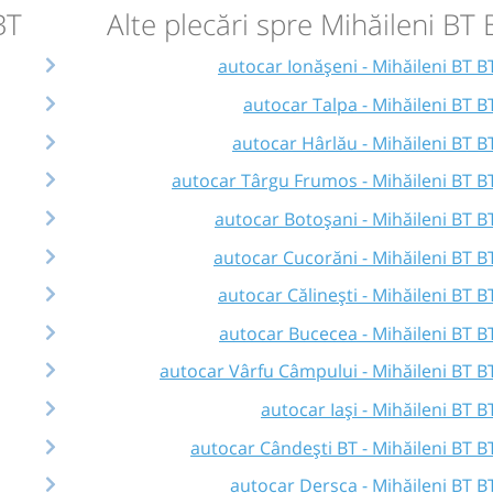
BT
Alte plecări spre Mihăileni BT 
autocar Ionășeni - Mihăileni BT B
autocar Talpa - Mihăileni BT B
autocar Hârlău - Mihăileni BT B
autocar Târgu Frumos - Mihăileni BT B
autocar Botoșani - Mihăileni BT B
autocar Cucorăni - Mihăileni BT B
autocar Călinești - Mihăileni BT B
autocar Bucecea - Mihăileni BT B
autocar Vârfu Câmpului - Mihăileni BT B
autocar Iași - Mihăileni BT B
autocar Cândești BT - Mihăileni BT B
autocar Dersca - Mihăileni BT B