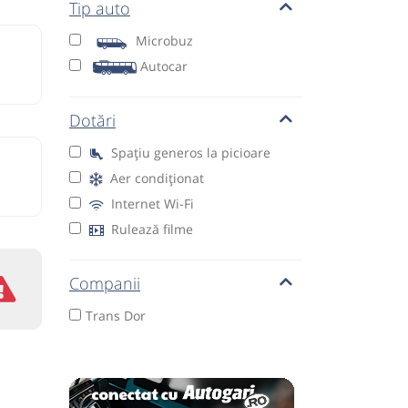
Tip auto
Microbuz
Autocar
Dotări
Spațiu generos la picioare
Aer condiționat
Internet Wi-Fi
Rulează filme
Companii
Trans Dor