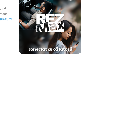
i prin
ătorie.
 GRATUIT!