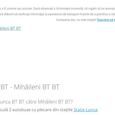
de a fi corecte sau actuale. Dacă observați o informaţie incorectă, vă rugăm să ne anunțaț
 vă sfătuim să verificaţi informaţia la operatorul de transport înainte de a planifica o căl
Compania dvs. nu este listată?
Înscrieți-vă
adauti
i
ileni BT BT
circulație:
M
M
J
V
S
D
a
i
circulație:
i
M
M
J
V
S
D
BT - Mihăileni BT BT
circulație:
M
M
J
V
S
D
 Lunca BT BT către Mihăileni BT BT?
rculă 2 autobuze cu plecare din stațiile
Statie Lunca
.