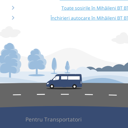
Toate sosirile în Mihăileni BT B
Închirieri autocare în Mihăileni BT B
Pentru Transportatori