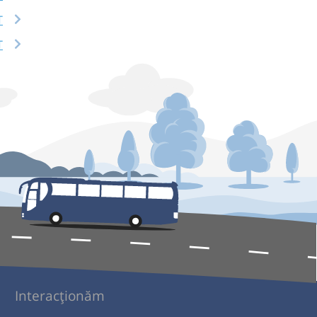
T
T
Interacționăm