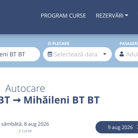
PROGRAM CURSE
REZERVĂRI
ZI PLECARE
PASAGER
Autocare
BT ➞ Mihăileni BT BT
sâmbătă,
8 aug 2026
9 aug 2026
2 curse