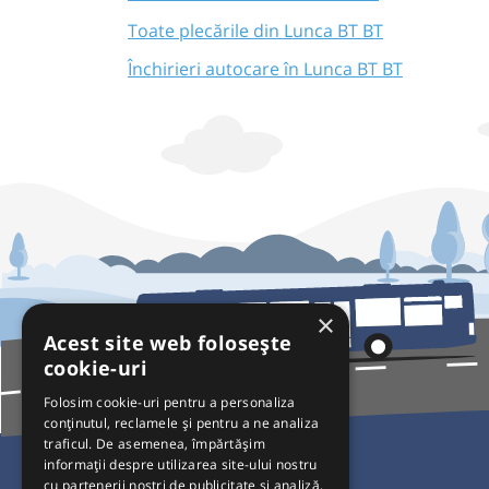
Toate plecările din Lunca BT BT
Închirieri autocare în Lunca BT BT
×
Acest site web folosește
cookie-uri
Folosim cookie-uri pentru a personaliza
conținutul, reclamele și pentru a ne analiza
traficul. De asemenea, împărtășim
Pentru Călători
informații despre utilizarea site-ului nostru
cu partenerii noștri de publicitate și analiză,