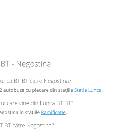
adauti
circulație:
M
M
J
V
S
D
 BT - Negostina
 Lunca BT BT către Negostina?
circulație:
2 autobuze cu plecare din stațiile
Statie Lunca
.
M
M
J
V
S
D
ul care vine din Lunca BT BT?
gostina în stațiile
Ramificatie
.
T BT către Negostina?