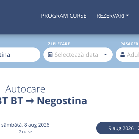
PROGRAM CURSE
REZERVĂRI
ZI PLECARE
PASAGER
Autocare
BT BT ➞ Negostina
sâmbătă,
8 aug 2026
9 aug 2026
2 curse