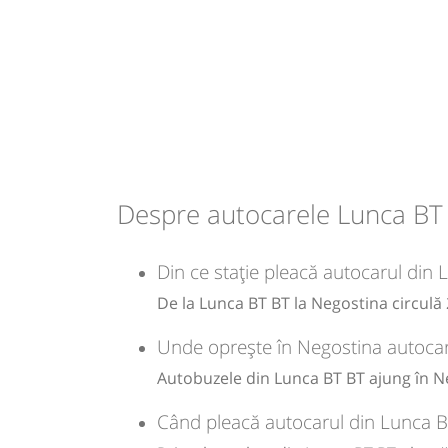
⤣
NOU!
Pune poze din călătoria ta
Dotări:
Afiseaza itinerariu
13:20
Lunca BT BT
Statie Lunca
Microbuz: Botosani-Bucecea-Siret-R
08:55
Negostina
Ramificatie
Bucovina
Dotări:
Durată:
Zile de 
Afiseaza itinerariu
min
35
L
Despre autocarele Lunca BT
13:55
Negostina
Ramificatie
-
Din ce stație pleacă autocarul din
Durată:
Zile de 
min
35
Sursa:
Lorion SRL
| Ultima actualizare:
03/2026
De la Lunca BT BT la Negostina circulă 
L
Unde oprește în Negostina autocar
-
Autobuzele din Lunca BT BT ajung în Ne
Când pleacă autocarul din Lunca B
Sursa:
Lorion SRL
| Ultima actualizare:
03/2026