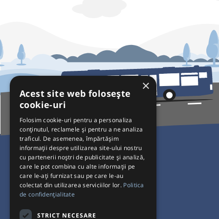
×
Acest site web folosește
cookie-uri
Folosim cookie-uri pentru a personaliza
conținutul, reclamele și pentru a ne analiza
traficul. De asemenea, împărtășim
Pentru Călători
informații despre utilizarea site-ului nostru
cu partenerii noștri de publicitate și analiză,
Curse autobuz
care le pot combina cu alte informații pe
care le-ați furnizat sau pe care le-au
Plecări/Sosiri
colectat din utilizarea serviciilor lor.
Politica
Program operatori
de confidențialitate
Termeni și condiții
STRICT NECESARE