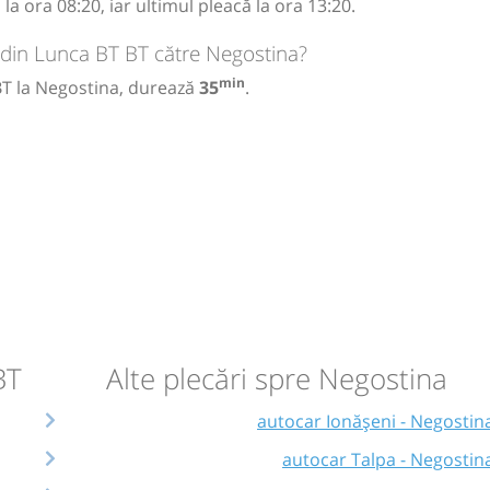
a ora 08:20, iar ultimul pleacă la ora 13:20.
 din Lunca BT BT către Negostina?
min
BT la Negostina, durează
35
.
BT
Alte plecări spre Negostina
autocar Ionășeni - Negostin
autocar Talpa - Negostin