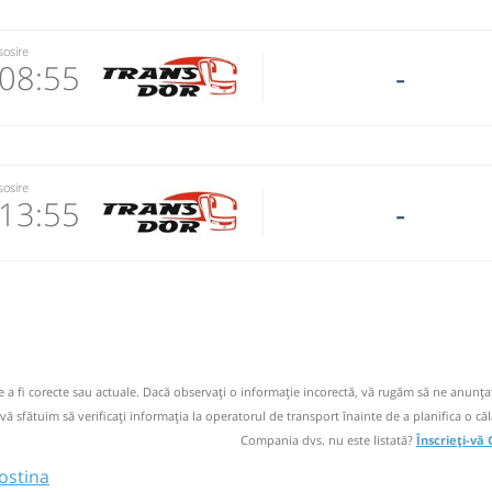
sosire
08:55
-
8258
 email
sosire
13:55
-
 operator
seele cu o
im pentru
8258
 email
 operator
de a fi corecte sau actuale. Dacă observați o informaţie incorectă, vă rugăm să ne anunțaț
seele cu o
 vă sfătuim să verificaţi informaţia la operatorul de transport înainte de a planifica o căl
im pentru
Compania dvs. nu este listată?
Înscrieți-vă
adauti
ostina