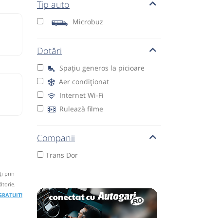
Tip auto
Microbuz
Dotări
Spațiu generos la picioare
Aer condiționat
Internet Wi-Fi
Rulează filme
Companii
Trans Dor
i prin
ătorie.
 GRATUIT!