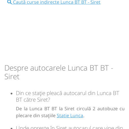
Caută curse indirecte Lunca BT BT - Siret
Afiseaza itinerariu
13:20
Lunca BT BT
Statie Lunca
08:50
Siret
Statie Siret
Microbuz: Botosani-Bucecea-Siret-Radauti
Bucovina
Durată:
Zile de circulație:
Dotări:
min
30
L
M
M
J
V
S
D
Afiseaza itinerariu
13:50
Siret
Statie Siret
-
Despre autocarele Lunca BT BT -
Durată:
Zile de circulație:
Siret
Sursa:
Lorion SRL
| Ultima actualizare:
03/2026
min
30
L
M
M
J
V
S
D
Din ce stație pleacă autocarul din Lunca BT
BT către Siret?
-
De la Lunca BT BT la Siret circulă 2 autobuze cu
plecare din stațiile
Statie Lunca
.
Sursa:
Lorion SRL
| Ultima actualizare:
03/2026
Unde oprește în Siret autocarul care vine din