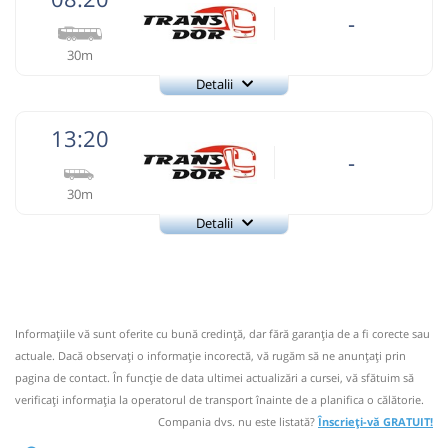
-
30m
Detalii
0744158258
Trans Dor
Trimite email
13:20
Lorion SRL
Pagină operator
-
30m
Compania noastra nu face rezervari pe traseele cu o
distanta mai mica de 100 km.Va multumim pentru
Detalii
0744158258
intelegere.Nu acceptam animale de companie.
Trans Dor
Trimite email
Nu a circulat?
Semnalați aici
(
un comentariu
)
Lorion SRL
⤣
Pagină operator
NOU!
Pune poze din călătoria ta
Informaţiile vă sunt oferite cu bună credinţă, dar fără garanţia de a fi corecte sau
Compania noastra nu face rezervari pe traseele cu o
08:20
Lunca BT BT
Statie Lunca
actuale. Dacă observați o informaţie incorectă, vă rugăm să ne anunțați prin
distanta mai mica de 100 km.Va multumim pentru
pagina de contact. În funcție de data ultimei actualizări a cursei, vă sfătuim să
intelegere.Nu acceptam animale de companie.
Autocar: Botosani-Bucecea-Siret-Radauti
verificaţi informaţia la operatorul de transport înainte de a planifica o călătorie.
Bucovina
Nu a circulat?
Semnalați aici
(
un comentariu
)
Compania dvs. nu este listată?
Înscrieți-vă GRATUIT!
⤣
Dotări:
NOU!
Pune poze din călătoria ta