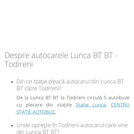
12:49
Todireni
Todireni
-
Autocar: Botosani - Sulița - Hlipiceni - Santa
Mare - Iasi
Durată:
Zile de circulație:
Sursa:
RVG Speed
| Ultima actualizare:
07/2026
Dotări:
min
09
L
M
M
J
V
S
D
Afiseaza itinerariu
15:19
Todireni
Todireni
-
Despre autocarele Lunca BT BT -
Todireni
Durată:
Zile de circulație:
Sursa:
RVG Speed
| Ultima actualizare:
07/2026
min
09
L
M
M
J
V
S
D
Din ce stație pleacă autocarul din Lunca BT
BT către Todireni?
-
De la Lunca BT BT la Todireni circulă 5 autobuze
cu plecare din stațiile
Statie Lunca
,
CENTRU
Sursa:
RVG Speed
| Ultima actualizare:
07/2026
STAȚIE AUTOBUZ
.
Unde oprește în Todireni autocarul care vine
din Lunca BT BT?