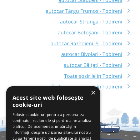
autocar Stăuceni - Todireni
autocar Târgu Frumos - Todireni
autocar Strunga - Todireni
autocar Botoșani - Todireni
autocar Razboieni IS - Todireni
autocar Bivolari - Todireni
autocar Bălțați - Todireni
Toate sosirile în Todireni
Închirieri autocare în Todireni
×
Acest site web folosește
cookie-uri
Folosim cookie-uri pentru a personaliza
conținutul, reclamele și pentru a ne analiza
traficul. De asemenea, împărtășim
informații despre utilizarea site-ului nostru
cu partenerii noștri de publicitate și analiză,