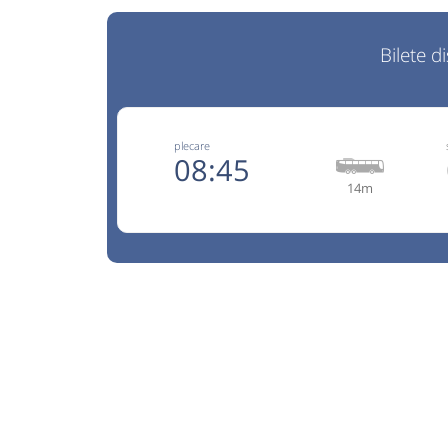
Bilete d
plecare
08:45
14m
TEL.:07
AutoTrust
Trimite
Auto Trust Corporation SRL
Pagină 
Reducerile sunt valabile doar pentru biletele
online. Info:0753065905. Conducatoru
transportatorul nu raspund de bagaje si conti
efectuat de Auto Trust Corporation SRL