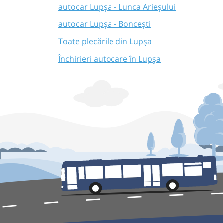
autocar Lupșa - Lunca Arieșului
autocar Lupșa - Boncești
Toate plecările din Lupșa
Închirieri autocare în Lupșa