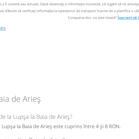
de a fi corecte sau actuale. Dacă observați o informaţie incorectă, vă rugăm să ne anunțaț
circulație:
 vă sfătuim să verificaţi informaţia la operatorul de transport înainte de a planifica o căl
d
Compania dvs. nu este listată?
Înscrieți-vă
M
M
J
V
S
D
ieș
circulație:
M
M
J
V
S
D
es
circulație:
aia de Arieș
M
M
J
V
S
D
de la Lupșa la Baia de Arieș?
 Lupșa la Baia de Arieș este cuprins între 4 și 8 RON.