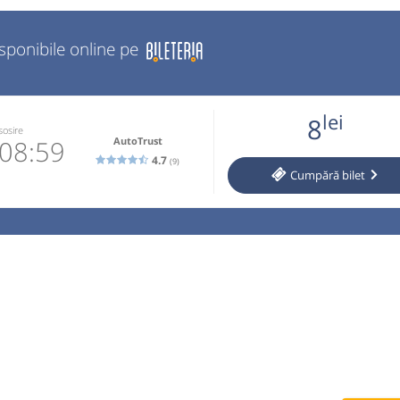
isponibile online pe
lei
8
sosire
AutoTrust
08:59
4.7
(9)
Cumpără
bilet
53065905
 email
operator
 cumparate
l auto si
nut. Traseu