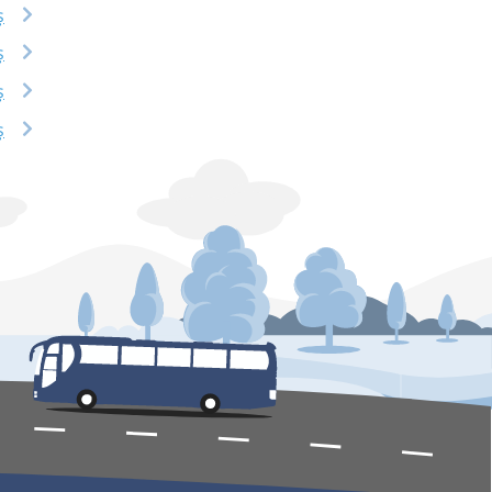
ș
ș
ș
ș