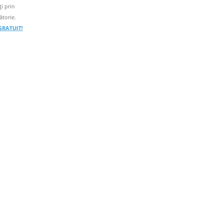
i prin
ătorie.
 GRATUIT!