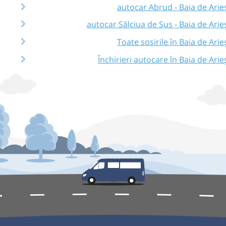
autocar Abrud - Baia de Arie
autocar Sălciua de Sus - Baia de Arie
Toate sosirile în Baia de Arie
Închirieri autocare în Baia de Arie