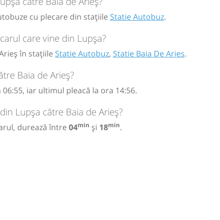
Lupșa către Baia de Arieș?
utobuze cu plecare din stațiile
Statie Autobuz
.
carul care vine din Lupșa?
rieș în stațiile
Statie Autobuz
,
Statie Baia De Aries
.
tre Baia de Arieș?
06:55, iar ultimul pleacă la ora 14:56.
 din Lupșa către Baia de Arieș?
min
min
arul, durează între
04
și
18
.