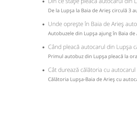
Din ce stație pleacă autocarul din 
De la Lupșa la Baia de Arieș circulă 3 a
Unde oprește în Baia de Arieș auto
Autobuzele din Lupșa ajung în Baia de A
Când pleacă autocarul din Lupșa că
Primul autobuz din Lupșa pleacă la ora 
Cât durează călătoria cu autocarul
Călătoria Lupșa-Baia de Arieș cu autoc