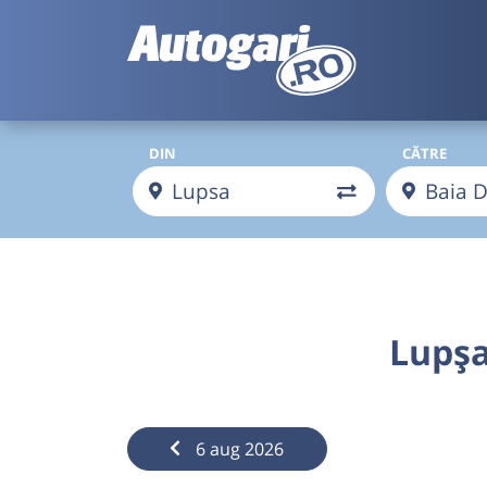
DIN
CĂTRE
Lupșa
6 aug 2026