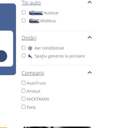
Tip auto
Autocar
Midibus
Dotări
Aer condiționat
Spațiu generos la picioare
Companii
AutoTrust
Ariesul
NICKTRANS
Fany