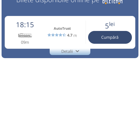
18:15
lei
5
AutoTrust
4.7
(9)
Cumpără
09m
Detalii
TEL.:0753065905
AutoTrust
Trimite email
Auto Trust Corporation SRL
Pagină operator
Reducerile sunt valabile doar pentru biletele cumparate
online. Info:0753065905. Conducatorul auto si
transportatorul nu raspund de bagaje si continut. Traseu
efectuat de Auto Trust Corporation SRL
Nu a circulat?
Semnalați aici
(
3 comentarii
)
⤣
NOU!
Pune poze din călătoria ta
18:15
Lupșa
Statie Autobuz