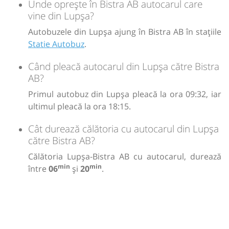
Unde oprește în Bistra AB autocarul care
vine din Lupșa?
Autobuzele din Lupșa ajung în Bistra AB în stațiile
Statie Autobuz
.
Când pleacă autocarul din Lupșa către Bistra
AB?
Primul autobuz din Lupșa pleacă la ora 09:32, iar
ultimul pleacă la ora 18:15.
Cât durează călătoria cu autocarul din Lupșa
către Bistra AB?
Călătoria Lupșa-Bistra AB cu autocarul, durează
min
min
între
06
și
20
.