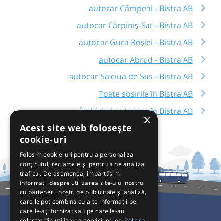
autocar Câmpeni - Bistra AB
autocar Cărpiniș-Sat - Bistra AB
autocar Gura Roșiei - Bistra AB
autocar Abrud - Bistra AB
autocar Sălciua de Sus - Bistra AB
Toate sosirile în Bistra AB
Închirieri autocare în Bistra AB
×
Acest site web folosește
cookie-uri
Folosim cookie-uri pentru a personaliza
conținutul, reclamele și pentru a ne analiza
traficul. De asemenea, împărtășim
informații despre utilizarea site-ului nostru
cu partenerii noștri de publicitate și analiză,
care le pot combina cu alte informații pe
care le-ați furnizat sau pe care le-au
colectat din utilizarea serviciilor lor.
Politica