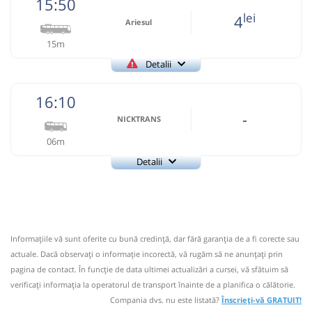
15:50
Fany Prestari Servicii SRL
Pagină operator
lei
4
Ariesul
15m
Nu a circulat?
Semnalați aici
(
un comentariu
)
⤣
Detalii
NOU!
Pune poze din călătoria ta
+40752195090
Ariesul
Trimite email
16:10
09:32
Lupșa
Statie Autobuz
Ariesul SA
Pagină operator
-
NICKTRANS
Autocar: Cluj Napoca - Abrud
06m
Dotări:
Informaţii neactualizate de 2 ani.
Se zice că circulă
(22 comentarii)
Detalii
Afiseaza itinerariu
+40748106106
NICKTRANS
Trimite email
15:50
Lupșa
Statie Autobuz
09:52
Bistra AB
Statie Autobuz
Nicktrans SRL Suceava
Pagină operator
Autocar: Cluj Napoca - Campeni
Durată:
Zile de circulație:
Dotări:
Informaţiile vă sunt oferite cu bună credinţă, dar fără garanţia de a fi corecte sau
Nu a circulat?
Semnalați aici
(
4 comentarii
)
min
⤣
20
Afiseaza itinerariu
actuale. Dacă observați o informaţie incorectă, vă rugăm să ne anunțați prin
L
M
M
J
V
S
D
NOU!
Pune poze din călătoria ta
pagina de contact. În funcție de data ultimei actualizări a cursei, vă sfătuim să
verificaţi informaţia la operatorul de transport înainte de a planifica o călătorie.
16:05
Bistra AB
Statie Autobuz
16:10
Lupșa
Statie Autobuz
-
Compania dvs. nu este listată?
Înscrieți-vă GRATUIT!