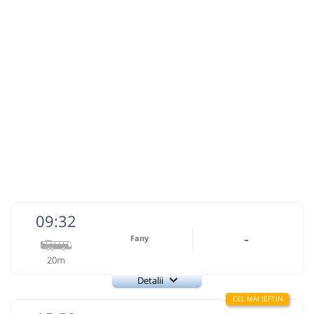
Autocar: Cluj Napoca - Brad
Dotări:
Afiseaza itinerariu
18:24
Bistra AB
Statie Autobuz
Durată:
Zile de circulație:
min
09
L
M
M
J
V
S
D
lei
5
Cumpără
09:32
-
Sursa:
Auto Trust Corporation SRL
| Ultima actualizare:
05/2026
Fany
20m
Detalii
Fany
Trimite email