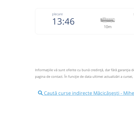
plecare
13:46
10m
+4-074
Fanetrans
Trimite
Prodcomimpex Fanetrans SRL
Pagină 
Informaţiile vă sunt oferite cu bună credinţă, dar fără garanţia 
Info: +4-0745-145.848;+4-0744-639.252
pagina de contact. În funcție de data ultimei actualizări a cursei,
Nu a circulat?
Semnalați aici
(
12 comentarii
)
⤣
NOU!
Pune poze din călătoria ta
Caută curse indirecte Măcicășești - Mih
13:46
Măcicășești
Statie
Autocar: Targu Mures - Bistrita
Afiseaza itinerariu