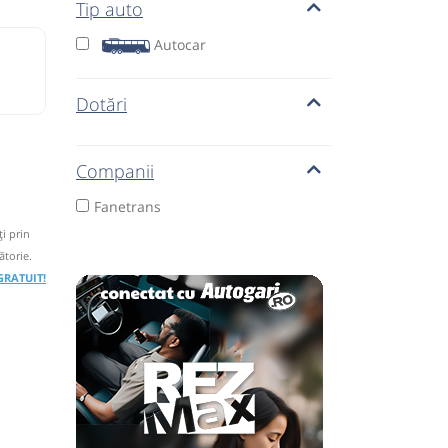
Tip auto
Autocar
Dotări
Companii
Fanetrans
i prin
ătorie.
 GRATUIT!