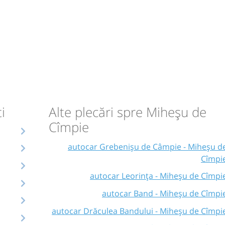
i
Alte plecări spre Miheșu de
Cîmpie
autocar Grebenișu de Câmpie - Miheșu d
Cîmpi
autocar Leorința - Miheșu de Cîmpi
autocar Band - Miheșu de Cîmpi
autocar Drăculea Bandului - Miheșu de Cîmpi