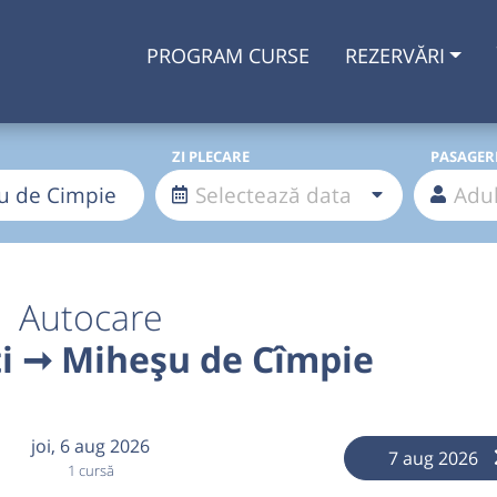
PROGRAM CURSE
REZERVĂRI
ZI PLECARE
PASAGER
Autocare
i ➞ Miheșu de Cîmpie
joi,
6 aug 2026
7 aug 2026
1 cursă