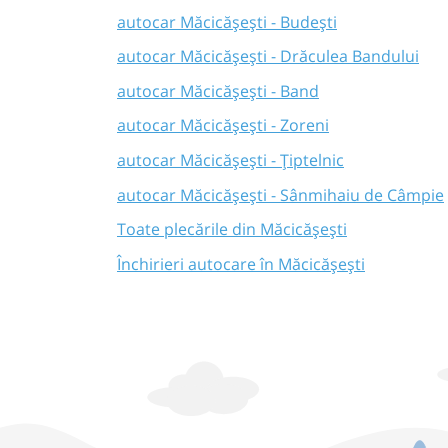
autocar Măcicășești - Budești
autocar Măcicășești - Drăculea Bandului
autocar Măcicășești - Band
autocar Măcicășești - Zoreni
autocar Măcicășești - Țiptelnic
autocar Măcicășești - Sânmihaiu de Câmpie
Toate plecările din Măcicășești
Închirieri autocare în Măcicășești