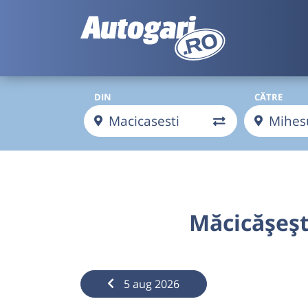
DIN
CĂTRE
Măcicășeșt
5 aug 2026