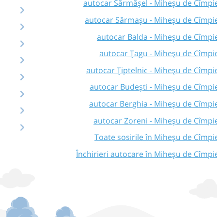
autocar Sărmășel - Miheșu de Cîmpi
autocar Sărmașu - Miheșu de Cîmpi
autocar Balda - Miheșu de Cîmpi
autocar Țagu - Miheșu de Cîmpi
autocar Țiptelnic - Miheșu de Cîmpi
autocar Budești - Miheșu de Cîmpi
autocar Berghia - Miheșu de Cîmpi
autocar Zoreni - Miheșu de Cîmpi
Toate sosirile în Miheșu de Cîmpi
Închirieri autocare în Miheșu de Cîmpi