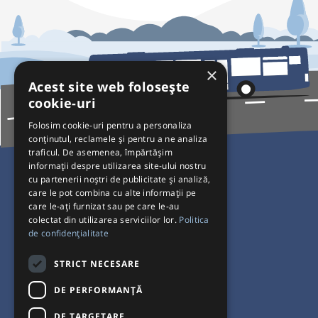
×
Acest site web folosește
cookie-uri
Folosim cookie-uri pentru a personaliza
conținutul, reclamele și pentru a ne analiza
traficul. De asemenea, împărtășim
Pentru Călători
informații despre utilizarea site-ului nostru
cu partenerii noștri de publicitate și analiză,
Curse autobuz
care le pot combina cu alte informații pe
care le-ați furnizat sau pe care le-au
Plecări/Sosiri
colectat din utilizarea serviciilor lor.
Politica
Program operatori
de confidențialitate
Termeni și condiții
STRICT NECESARE
Setări de cookie-uri
DE PERFORMANȚĂ
DE TARGETARE