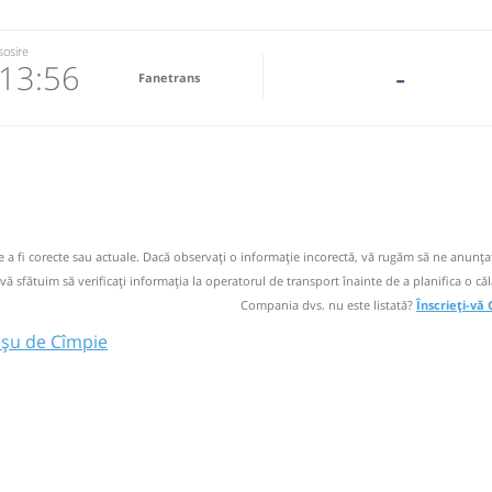
sosire
13:56
-
Fanetrans
5-145.848
 email
operator
de a fi corecte sau actuale. Dacă observați o informaţie incorectă, vă rugăm să ne anunțaț
 vă sfătuim să verificaţi informaţia la operatorul de transport înainte de a planifica o căl
Compania dvs. nu este listată?
Înscrieți-vă
eșu de Cîmpie