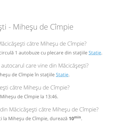
circulație:
ti - Miheșu de Cîmpie
M
M
J
V
S
D
 Măcicășești către Miheșu de Cîmpie?
irculă 1 autobuze cu plecare din stațiile
Statie
.
26
autocarul care vine din Măcicășești?
heșu de Cîmpie în stațiile
Statie
.
ești către Miheșu de Cîmpie?
Miheșu de Cîmpie la 13:46.
 din Măcicășești către Miheșu de Cîmpie?
min
ti la Miheșu de Cîmpie, durează
10
.