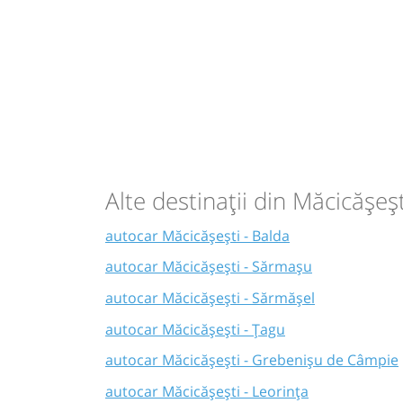
Alte destinații din Măcicășeșt
autocar Măcicășești - Balda
autocar Măcicășești - Sărmașu
autocar Măcicășești - Sărmășel
autocar Măcicășești - Țagu
autocar Măcicășești - Grebenișu de Câmpie
autocar Măcicășești - Leorința