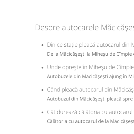
13:56
Miheșu de Cîmpie
Statie
Durată:
Zile de 
Despre autocarele Măcicășeș
min
10
L
Din ce stație pleacă autocarul din
-
De la Măcicășești la Miheșu de Cîmpie c
Sursa:
Prodcomimpex Fanetrans SRL
| Ultima actualizare:
03/20
Unde oprește în Miheșu de Cîmpie 
Autobuzele din Măcicășești ajung în Mi
Când pleacă autocarul din Măcicăș
Autobuzul din Măcicășești pleacă spre 
Cât durează călătoria cu autocarul
Călătoria cu autocarul de la Măcicășeș