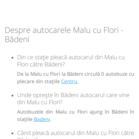
Durată:
Zile de circulație:
min
20
L
M
M
J
V
S
D
Despre autocarele Malu cu Flori -
-
Bădeni
Sursa:
GRUP ATYC SRL
| Ultima actualizare:
11/2025
Din ce stație pleacă autocarul din Malu cu
Flori către Bădeni?
De la Malu cu Flori la Bădeni circulă 0 autobuze cu
plecare din stațiile
Centru
.
Unde oprește în Bădeni autocarul care vine
din Malu cu Flori?
Autobuzele din Malu cu Flori ajung în Bădeni în
stațiile
Badeni
.
Când pleacă autocarul din Malu cu Flori către