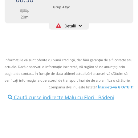
-
Grup Atyc
20m
Detalii
0743335888
Grup Atyc
Trimite email
GRUP ATYC SRL
Pagină operator
Informaţiile vă sunt oferite cu bună credinţă, dar fără garanţia de a fi corecte sau
Circulă doar luni, marți, miercuri, joi și vineri
actuale. Dacă observați o informaţie incorectă, vă rugăm să ne anunțați prin
Nu a circulat?
Semnalați aici
pagina de contact. În funcție de data ultimei actualizări a cursei, vă sfătuim să
⤣
verificaţi informaţia la operatorul de transport înainte de a planifica o călătorie.
NOU!
Pune poze din călătoria ta
Compania dvs. nu este listată?
Înscrieți-vă GRATUIT!
08:50
Malu cu Flori
Centru
Caută curse indirecte Malu cu Flori - Bădeni
Microbuz: # Targoviste-Campulung Muscel
Afiseaza itinerariu
09:10
Bădeni
Badeni