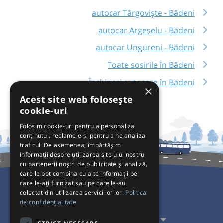
autocar Târgoviște - Bădeni
autocar Argeșelu - Bădeni
autocar Ungureni - Bădeni
Toate sosirile în Bădeni
Închirieri autocare în Bădeni
×
Acest site web folosește
cookie-uri
Folosim cookie-uri pentru a personaliza
conținutul, reclamele și pentru a ne analiza
traficul. De asemenea, împărtășim
informații despre utilizarea site-ului nostru
cu partenerii noștri de publicitate și analiză,
care le pot combina cu alte informații pe
care le-ați furnizat sau pe care le-au
colectat din utilizarea serviciilor lor.
Politica
Pentru Călători
de confidențialitate
Pentru Transportatori