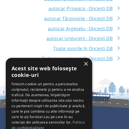
autocar Priseaca - Oncești DB
autocar Târgoviște - Oncești DB
autocar Argeșelu - Oncești DB
autocar Ungureni - Oncești DB
Toate sosirile în Oncești DB
Închirieri autocare în Oncești DB
×
Acest site web folosește
cookie-uri
Folosim cookie-uri pentru a personaliza
conținutul, reclamele și pentru a ne analiza
traficul. De asemenea, împărtășim
informații despre utilizarea site-ului nostru
cu partenerii noștri de publicitate și analiză,
care le pot combina cu alte informații pe
care le-ați furnizat sau pe care le-au
colectat din utilizarea serviciilor lor.
Politica
Pentru Călători
de confidențialitate