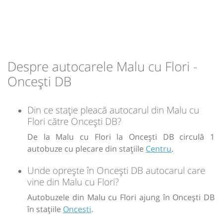
Durată:
Zile de circulație:
min
07
L
M
M
J
V
S
D
-
Despre autocarele Malu cu Flori -
Oncești DB
Sursa:
GRUP ATYC SRL
| Ultima actualizare:
11/2025
Din ce stație pleacă autocarul din Malu cu
Flori către Oncești DB?
De la Malu cu Flori la Oncești DB circulă 1
autobuze cu plecare din stațiile
Centru
.
Unde oprește în Oncești DB autocarul care
vine din Malu cu Flori?
Autobuzele din Malu cu Flori ajung în Oncești DB
în stațiile
Oncesti
.