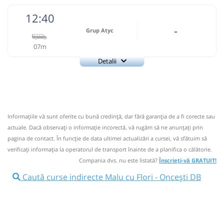
12:40
-
Grup Atyc
07m
Detalii
0743335888
Grup Atyc
Trimite email
GRUP ATYC SRL
Pagină operator
Informaţiile vă sunt oferite cu bună credinţă, dar fără garanţia de a fi corecte sau
Nu a circulat?
Semnalați aici
⤣
actuale. Dacă observați o informaţie incorectă, vă rugăm să ne anunțați prin
NOU!
Pune poze din călătoria ta
pagina de contact. În funcție de data ultimei actualizări a cursei, vă sfătuim să
verificaţi informaţia la operatorul de transport înainte de a planifica o călătorie.
12:40
Malu cu Flori
Centru
Compania dvs. nu este listată?
Înscrieți-vă GRATUIT!
Microbuz: * Campulung Muscel-Targoviste
Caută curse indirecte Malu cu Flori - Oncești DB
Afiseaza itinerariu
12:47
Oncești DB
Oncesti