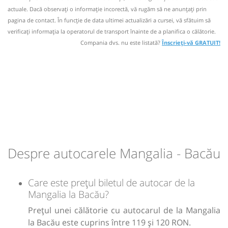
lei
120
plecari zile impare:0755151101 sau 0755151103 si plecari
Cumpără
actuale. Dacă observați o informaţie incorectă, vă rugăm să ne anunțați prin
Autocar:
1
Vama Veche - Dorohoi
zile pare :0755151102 sau 0755151104 !
pagina de contact. În funcție de data ultimei actualizări a cursei, vă sfătuim să
Durată:
Zile de circulație:
Dotări:
1
Sursa:
LYK SRL
| Ultima actualizare:
08/2026
verificaţi informaţia la operatorul de transport înainte de a planifica o călătorie.
Nu a circulat?
Semnalați aici
(
un comentariu
)
h
min
8
10
⤣
L
M
M
J
V
S
D
Afiseaza itinerariu
Compania dvs. nu este listată?
Înscrieți-vă GRATUIT!
NOU!
Pune poze din călătoria ta
21:45
Bacău
Autogara Transport Bistrita SRL
lei
18:00
Mangalia
Statie LIDL
119
Cumpără
Midibus: *Mangalia - Constanta - Braila -
Durată:
Zile de circulație:
Sursa:
Transaero Investment Group SRL
| Ultima actualizare:
07/2026
Botosani
h
min
8
35
L
M
M
J
V
S
D
Dotări:
Afiseaza itinerariu
lei
120
Cumpără
Despre autocarele Mangalia - Bacău
+1 zi
01:45
Bacău
Autogara Transport Bistrita SRL
Sursa:
SDN Rental Solutions SRL
| Ultima actualizare:
07/2026
Care este prețul biletul de autocar de la
Durată:
Zile de circulație:
h
min
7
45
Mangalia la Bacău?
L
M
M
J
V
S
D
Prețul unei călătorie cu autocarul de la Mangalia
la Bacău este cuprins între 119 și 120 RON.
lei