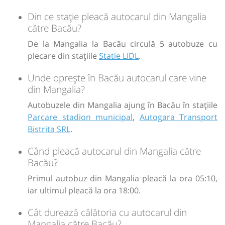
120
Cumpără
Din ce stație pleacă autocarul din Mangalia
către Bacău?
Sursa:
LYK SRL
| Ultima actualizare:
08/2026
De la Mangalia la Bacău circulă 5 autobuze cu
plecare din stațiile
Statie LIDL
.
Unde oprește în Bacău autocarul care vine
din Mangalia?
Autobuzele din Mangalia ajung în Bacău în stațiile
Parcare stadion municipal
,
Autogara Transport
Bistrita SRL
.
Când pleacă autocarul din Mangalia către
Bacău?
Primul autobuz din Mangalia pleacă la ora 05:10,
iar ultimul pleacă la ora 18:00.
Cât durează călătoria cu autocarul din
Mangalia către Bacău?