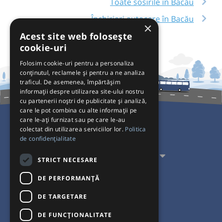
Toate sosirile în Bacău
Închirieri autocare în Bacău
×
Acest site web folosește
cookie-uri
Folosim cookie-uri pentru a personaliza
conținutul, reclamele și pentru a ne analiza
traficul. De asemenea, împărtășim
informații despre utilizarea site-ului nostru
cu partenerii noștri de publicitate și analiză,
care le pot combina cu alte informații pe
care le-ați furnizat sau pe care le-au
colectat din utilizarea serviciilor lor.
Politica
Pentru Călători
de confidențialitate
Pentru Transportatori
STRICT NECESARE
Interacționăm
DE PERFORMANȚĂ
DE TARGETARE
Acceptăm plăți cu
DE FUNCŢIONALITATE