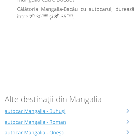
Călătoria Mangalia-Bacău cu autocarul, durează
h
min
h
min
între
7
30
și
8
35
.
Alte destinații din Mangalia
autocar Mangalia - Buhuși
autocar Mangalia - Roman
autocar Mangalia - Onești