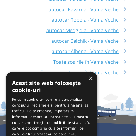
autocar Kavarna - Vama Veche
autocar Topola - Vama Veche
autocar Medgidia - Vama Veche
autocar Balchik - Vama Veche
autocar Albena - Vama Veche
Toate sosirile în Vama Veche
Închirieri autocare în Vama Veche
×
Acest site web folosește
cookie-uri
Folosim cookie-uri pentru a personaliza
conținutul, reclamele și pentru a ne analiza
traficul. De asemenea, împărtășim
informații despre utilizarea site-ului nostru
cu partenerii noștri de publicitate și analiză,
care le pot combina cu alte informații pe
care le-ați furnizat sau pe care le-au