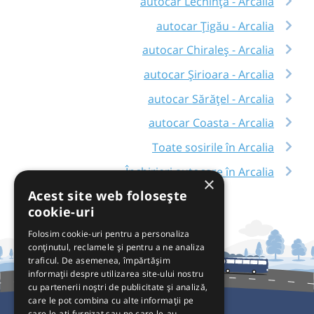
autocar Lechința - Arcalia
autocar Țigău - Arcalia
autocar Chiraleș - Arcalia
autocar Șirioara - Arcalia
autocar Sărățel - Arcalia
autocar Coasta - Arcalia
Toate sosirile în Arcalia
Închirieri autocare în Arcalia
×
Acest site web folosește
cookie-uri
Folosim cookie-uri pentru a personaliza
conținutul, reclamele și pentru a ne analiza
traficul. De asemenea, împărtășim
informații despre utilizarea site-ului nostru
cu partenerii noștri de publicitate și analiză,
care le pot combina cu alte informații pe
care le-ați furnizat sau pe care le-au