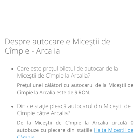
09:40
Arcalia
Statie Arcalia
Durată:
Zile de circulație:
h
min
1
05
L
M
M
J
V
S
D
Despre autocarele Miceștii de
Cîmpie - Arcalia
lei
9
Care este prețul biletul de autocar de la
Sursa:
Transmixt SA - Bistrita
| Ultima actualizare:
08/2020
Miceștii de Cîmpie la Arcalia?
Prețul unei călători cu autocarul de la Miceștii de
Cîmpie la Arcalia este de 9 RON.
Din ce stație pleacă autocarul din Miceștii de
Cîmpie către Arcalia?
De la Miceștii de Cîmpie la Arcalia circulă 0
autobuze cu plecare din stațiile
Halta Micestii de
Câmpie
.