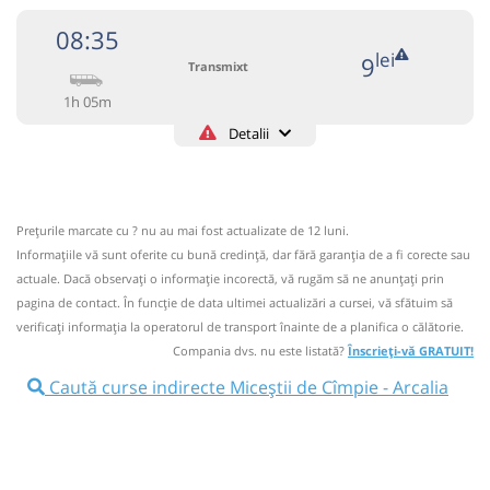
08:35
lei
9
Transmixt
1h 05m
Detalii
+4-0263-233.459
Transmixt
Trimite email
Transmixt SA - Bistrita
Pagină operator
Prețurile marcate cu ? nu au mai fost actualizate de 12 luni.
Informaţiile vă sunt oferite cu bună credinţă, dar fără garanţia de a fi corecte sau
Circulă doar luni, miercuri și vineri
actuale. Dacă observați o informaţie incorectă, vă rugăm să ne anunțați prin
Informaţii neactualizate de 6 ani.
Se zice că circulă
pagina de contact. În funcție de data ultimei actualizări a cursei, vă sfătuim să
(2 comentarii)
verificaţi informaţia la operatorul de transport înainte de a planifica o călătorie.
Compania dvs. nu este listată?
Înscrieți-vă GRATUIT!
08:35
Miceștii de Cîmpie
Halta Micestii de
Caută curse indirecte Miceștii de Cîmpie - Arcalia
Câmpie
Microbuz: RETUR BISTRITA - Vermes - VISUIA
Afiseaza itinerariu