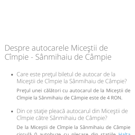
08:40
Sânmihaiu de Câmpie
Halta Sânmihaiu
de Câmpie
Durată:
Zile de circulație:
min
05
L
M
M
J
V
S
D
Despre autocarele Miceștii de
Cîmpie - Sânmihaiu de Câmpie
lei
4
Care este prețul biletul de autocar de la
Sursa:
Transmixt SA - Bistrita
| Ultima actualizare:
08/2020
Miceștii de Cîmpie la Sânmihaiu de Câmpie?
Prețul unei călători cu autocarul de la Miceștii de
Cîmpie la Sânmihaiu de Câmpie este de 4 RON.
Din ce stație pleacă autocarul din Miceștii de
Cîmpie către Sânmihaiu de Câmpie?
De la Miceștii de Cîmpie la Sânmihaiu de Câmpie
circulă 0 autobuze cu plecare din stațiile
Halta