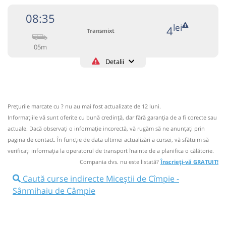
08:35
lei
4
Transmixt
05m
Detalii
+4-0263-233.459
Transmixt
Trimite email
Transmixt SA - Bistrita
Pagină operator
Prețurile marcate cu ? nu au mai fost actualizate de 12 luni.
Informaţiile vă sunt oferite cu bună credinţă, dar fără garanţia de a fi corecte sau
Circulă doar luni, miercuri și vineri
actuale. Dacă observați o informaţie incorectă, vă rugăm să ne anunțați prin
Informaţii neactualizate de 6 ani.
Se zice că circulă
pagina de contact. În funcție de data ultimei actualizări a cursei, vă sfătuim să
(2 comentarii)
verificaţi informaţia la operatorul de transport înainte de a planifica o călătorie.
Compania dvs. nu este listată?
Înscrieți-vă GRATUIT!
08:35
Miceștii de Cîmpie
Halta Micestii de
Caută curse indirecte Miceștii de Cîmpie -
Câmpie
Sânmihaiu de Câmpie
Microbuz: RETUR BISTRITA - Vermes - VISUIA
Afiseaza itinerariu