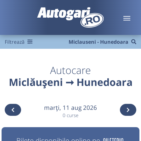
Filtrează
Miclauseni - Hunedoara
Autocare
Miclăușeni ➞ Hunedoara
marţi,
11 aug 2026
0 curse
Bilete disponibile online pe