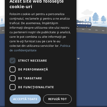
Acest site web folosește
cookie-uri
Folosim cookie-uri pentru a personaliza
conținutul, reclamele și pentru a ne analiza
traficul. De asemenea, împărtășim
informații despre utilizarea site-ului nostru
cu partenerii noștri de publicitate și analiză,
care le pot combina cu alte informații pe
care le-ați furnizat sau pe care le-au
colectat din utilizarea serviciilor lor.
Politica
Pentru Călători
de confidențialitate
Pentru Transportatori
STRICT NECESARE
Interacționăm
DE PERFORMANȚĂ
DE TARGETARE
Acceptăm plăți cu
DE FUNCŢIONALITATE
ACCEPTĂ TOATE
REFUZĂ TOT