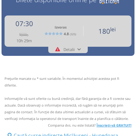
07:30
Izvoras
lei
180
4.8
(325)
10h 29m
Detalii
++40757871608
Izvoras
Trimite email
Izvoras SRL
Pagină operator
Prețurile marcate cu * sunt variabile. În momentul achiziției acestea pot fi
Circulă doar miercuri, vineri și duminică
diferite.
via ROMAN, BACAU , ONESTI , TG. SECUIESC, BRASOV ,
Informaţiile vă sunt oferite cu bună credinţă, dar fără garanţia de a fi corecte sau
FAGARAS , SIBIU , SEBES , DEVA , HUNEDOARA. Tel info:
actuale. Dacă observați o informaţie incorectă, vă rugăm să ne anunțați prin
+40757.871.608 Program Luni - Vineri 07:00-20:00;
pagina de contact. În funcție de data ultimei actualizări a cursei, vă sfătuim să
Sambata-Duminica : 08:00-16:00
verificaţi informaţia la operatorul de transport înainte de a planifica o călătorie.
Nu a circulat?
Semnalați aici
(
13 comentarii
)
Compania dvs. nu este listată?
Înscrieți-vă GRATUIT!
⤣
NOU!
Pune poze din călătoria ta
Caută curse indirecte Miclăușeni - Hunedoara