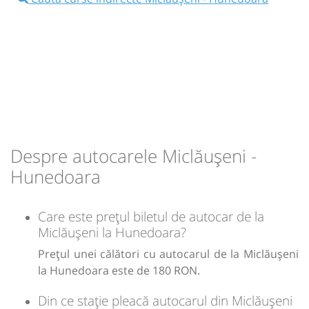
07:30
Miclăușeni
Intersectie Miclauseni
Microbuz: Iasi - Hunedoara
Afiseaza itinerariu
Despre autocarele Miclăușeni -
17:59
Hunedoara
Autogara Interservice SRL
Hunedoara
Durată:
Zile de circulație:
h
min
10
29
L
M
M
J
V
S
D
Care este prețul biletul de autocar de la
Miclăușeni la Hunedoara?
lei
180
Prețul unei călători cu autocarul de la Miclăușeni
Cumpără
la Hunedoara este de 180 RON.
Sursa:
Izvoras SRL
| Ultima actualizare:
08/2026
Din ce stație pleacă autocarul din Miclăușeni