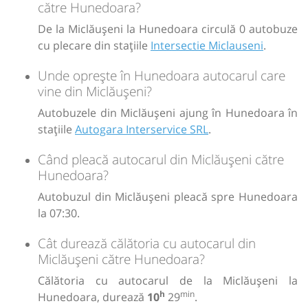
către Hunedoara?
De la Miclăușeni la Hunedoara circulă 0 autobuze
cu plecare din stațiile
Intersectie Miclauseni
.
Unde oprește în Hunedoara autocarul care
vine din Miclăușeni?
Autobuzele din Miclăușeni ajung în Hunedoara în
stațiile
Autogara Interservice SRL
.
Când pleacă autocarul din Miclăușeni către
Hunedoara?
Autobuzul din Miclăușeni pleacă spre Hunedoara
la 07:30.
Cât durează călătoria cu autocarul din
Miclăușeni către Hunedoara?
Călătoria cu autocarul de la Miclăușeni la
h
min
Hunedoara, durează
10
29
.