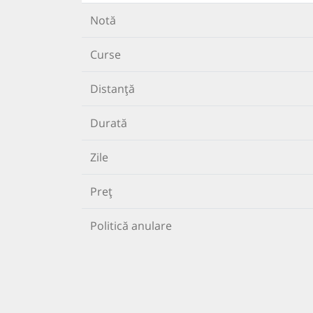
Notă
Curse
Distanță
Durată
Zile
Preț
Politică anulare