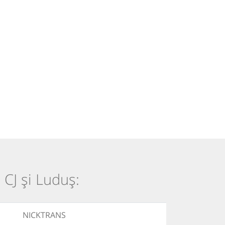
 CJ și Luduș:
NICKTRANS