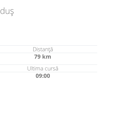
uduș
Distanță
79 km
Ultima cursă
09:00