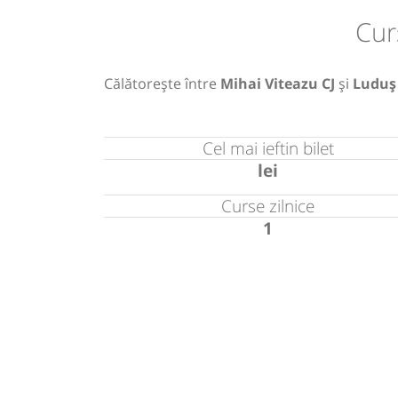
Cur
Călătorește între
Mihai Viteazu CJ
și
Luduș
Cel mai ieftin bilet
lei
Curse zilnice
1