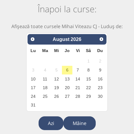
Înapoi la curse:
Afișează toate cursele Mihai Viteazu CJ - Luduș de:
August
2026
Lu
Ma
Mi
Jo
Vi
Sâ
Du
1
2
3
4
5
6
7
8
9
10
11
12
13
14
15
16
17
18
19
20
21
22
23
24
25
26
27
28
29
30
31
Azi
Mâine