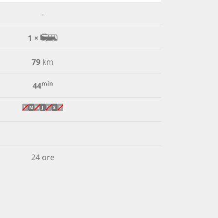
-
1 ×
79
km
min
44
L
M
M
J
V
S
D
24 ore