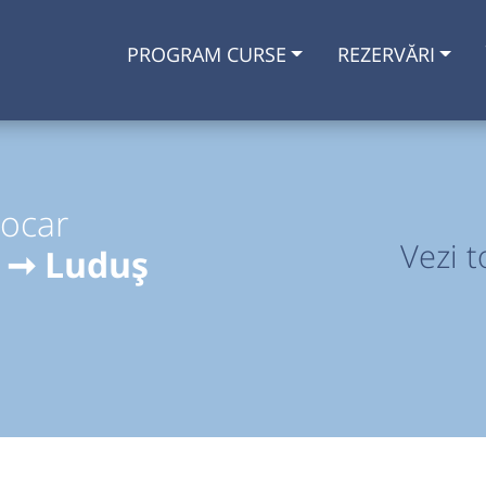
PROGRAM CURSE
REZERVĂRI
tocar
Vezi t
J ➞ Luduș