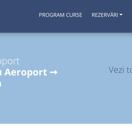
PROGRAM CURSE
REZERVĂRI
oport
Vezi t
u Aeroport ➞
a