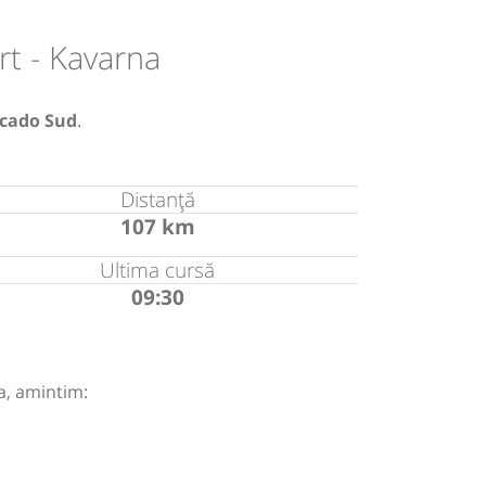
t - Kavarna
cado Sud
.
Distanță
107 km
Ultima cursă
09:30
a, amintim: