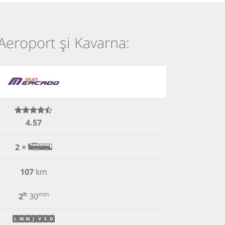
 Aeroport și Kavarna:
4.57
2 ×
107
km
h
min
2
30
L
M
M
J
V
S
D