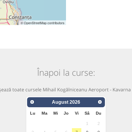
© OpenStreetMap contributors
Înapoi la curse:
șează toate cursele Mihail Kogălniceanu Aeroport - Kavarna
August
2026
Lu
Ma
Mi
Jo
Vi
Sâ
Du
1
2