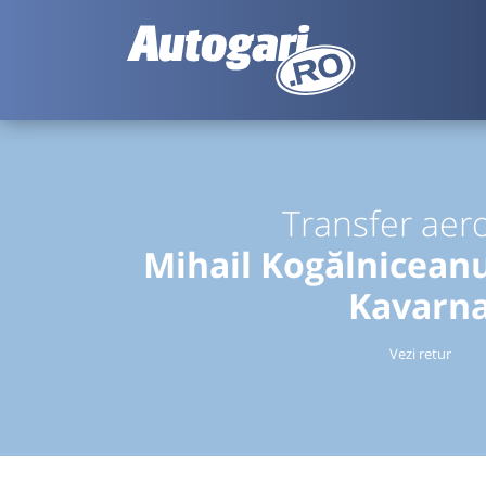
Transfer aer
Mihail Kogălnicean
Kavarn
Vezi retur