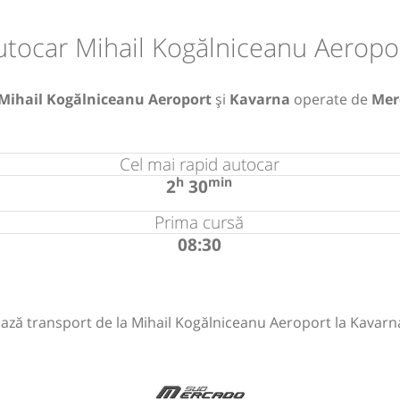
utocar Mihail Kogălniceanu Aeropor
Mihail Kogălniceanu Aeroport
și
Kavarna
operate de
Mer
Cel mai rapid autocar
h
min
2
30
Prima cursă
08:30
ază transport de la Mihail Kogălniceanu Aeroport la Kavarn