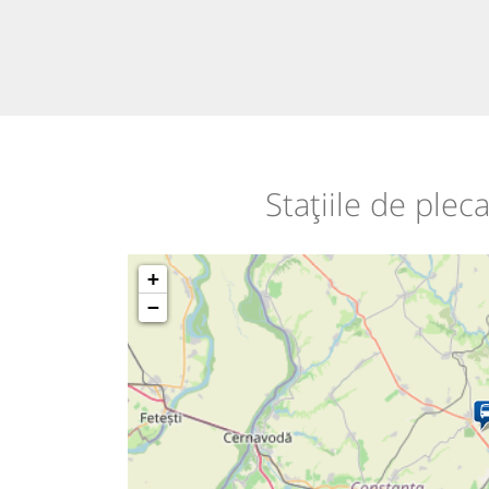
Stațiile de ple
+
−