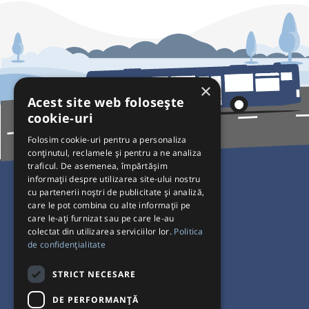
×
Acest site web folosește
cookie-uri
Folosim cookie-uri pentru a personaliza
conținutul, reclamele și pentru a ne analiza
traficul. De asemenea, împărtășim
Pentru Călători
informații despre utilizarea site-ului nostru
cu partenerii noștri de publicitate și analiză,
Curse autobuz
care le pot combina cu alte informații pe
care le-ați furnizat sau pe care le-au
Plecări/Sosiri
colectat din utilizarea serviciilor lor.
Politica
Program operatori
de confidențialitate
Termeni și condiții
STRICT NECESARE
Setări de cookie-uri
DE PERFORMANȚĂ