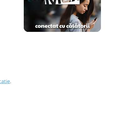
catie
.