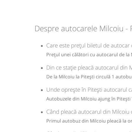
Dotări:
Afiseaza itinerariu
11:20
Pitești
Autogara Nord (Girexim
Despre autocarele Milcoiu - P
Durată:
Zile de 
Care este prețul biletul de autocar d
h
min
1
17
L
Prețul unei călători cu autocarul de la 
Din ce stație pleacă autocarul din M
lei
10
De la Milcoiu la Pitești circulă 1 autobu
Sursa:
Transmontana SA
| Ultima actualizare:
07/2026
Unde oprește în Pitești autocarul c
Autobuzele din Milcoiu ajung în Pitești 
Când pleacă autocarul din Milcoiu c
Primul autobuz din Milcoiu pleacă la ora