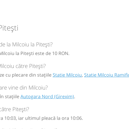
)
itești
circulație:
e la Milcoiu la Pitești?
M
M
J
V
S
D
Milcoiu la Pitești este de 10 RON.
ilcoiu către Pitești?
ze cu plecare din stațiile
Statie Milcoiu
,
Statie Milcoiu Ramifi
are vine din Milcoiu?
în stațiile
Autogara Nord (Girexim)
.
ătre Pitești?
 10:03, iar ultimul pleacă la ora 10:06.