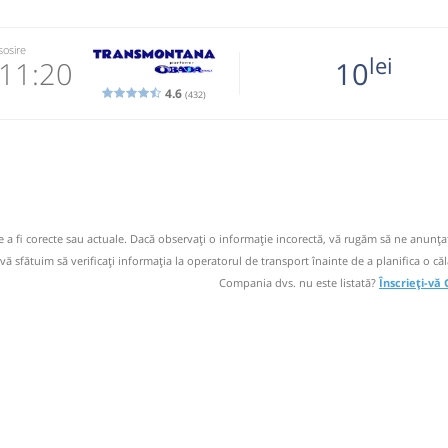
sosire
lei
11:20
10
4.6
(432)
2277
 email
 operator
de a fi corecte sau actuale. Dacă observați o informaţie incorectă, vă rugăm să ne anunțaț
17:00
 vă sfătuim să verificaţi informaţia la operatorul de transport înainte de a planifica o căl
Compania dvs. nu este listată?
Înscrieți-vă