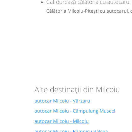
Cât durează călătoria cu autocarul d
Călătoria Milcoiu-Pitești cu autocarul,
Alte destinații din Milcoiu
autocar Milcoiu - Vărzaru
autocar Milcoiu - Câmpulung Muscel
autocar Milcoiu - Milcoiu
autocar Milcoiu - Râmnicu Vâlcea