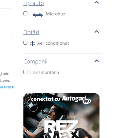
Tip auto
Microbuz
Dotări
Aer condiționat
Companii
Transmontana
i prin
ătorie.
 GRATUIT!