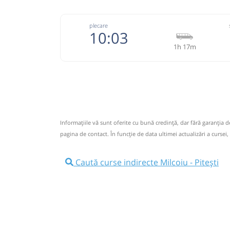
plecare
10:03
1h 17m
072692
Transmontana
Trimite
Transmontana SA
Pagină
Opinii călători
Informaţiile vă sunt oferite cu bună credinţă, dar fără garanţia 
0726922277; 0723397890; Program: orele 7:00- 
pagina de contact. În funcție de data ultimei actualizări a cursei,
Nu a circulat?
Semnalați aici
(
34 comentarii
)
⤣
NOU!
Pune poze din călătoria ta
Caută curse indirecte Milcoiu - Pitești
10:03
Milcoiu
Statie Milcoiu
Statie Milcoiu Ramificatie
10:06
Microbuz: Horezu - Brasov