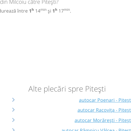
in Milcoiu către Pitești?
h
min
h
min
 durează între
1
14
și
1
17
.
Alte plecări spre Pitești
autocar Poenari - Piteșt
autocar Racovița - Piteșt
autocar Morărești - Piteșt
autocar Râmnicu Vâlcea - Piteșt