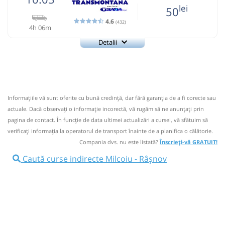
lei
50
4.6
(432)
4h 06m
Detalii
0726922277
Transmontana
Trimite email
Transmontana SA
Pagină operator
Opinii călători
Informaţiile vă sunt oferite cu bună credinţă, dar fără garanţia de a fi corecte sau
0726922277; 0723397890; Program: orele 7:00- 17:00
actuale. Dacă observați o informaţie incorectă, vă rugăm să ne anunțați prin
Nu a circulat?
Semnalați aici
(
34 comentarii
)
pagina de contact. În funcție de data ultimei actualizări a cursei, vă sfătuim să
⤣
verificaţi informaţia la operatorul de transport înainte de a planifica o călătorie.
NOU!
Pune poze din călătoria ta
Compania dvs. nu este listată?
Înscrieți-vă GRATUIT!
10:03
Milcoiu
Statie Milcoiu
Caută curse indirecte Milcoiu - Râşnov
Statie Milcoiu Ramificatie
10:06
Microbuz: Horezu - Brasov
Dotări:
Afiseaza itinerariu