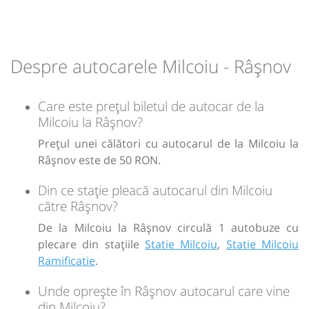
14:09
Râşnov
Statie Rasnov
Despre autocarele Milcoiu - Râşnov
Durată:
Zile de circulație:
h
min
4
06
L
M
M
J
V
S
D
Care este prețul biletul de autocar de la
Milcoiu la Râşnov?
lei
50
Prețul unei călători cu autocarul de la Milcoiu la
Râşnov este de 50 RON.
Sursa:
Transmontana SA
| Ultima actualizare:
07/2026
Din ce stație pleacă autocarul din Milcoiu
către Râşnov?
De la Milcoiu la Râşnov circulă 1 autobuze cu
plecare din stațiile
Statie Milcoiu
,
Statie Milcoiu
Ramificatie
.
Unde oprește în Râşnov autocarul care vine
din Milcoiu?