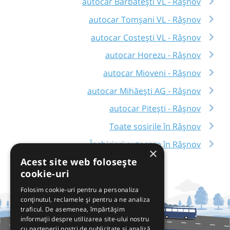
autocar Bărbătești VL - Râşnov
autocar Tomșani VL - Râşnov
autocar Costești VL - Râşnov
autocar Horezu - Râşnov
autocar Mioveni - Râşnov
autocar Mihăești AG - Râşnov
autocar Pitești - Râşnov
Toate sosirile în Râşnov
Închirieri autocare în Râşnov
×
Acest site web folosește
cookie-uri
Folosim cookie-uri pentru a personaliza
conținutul, reclamele și pentru a ne analiza
traficul. De asemenea, împărtășim
informații despre utilizarea site-ului nostru
cu partenerii noștri de publicitate și analiză,