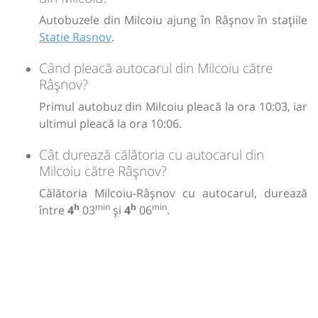
Autobuzele din Milcoiu ajung în Râşnov în stațiile
Statie Rasnov
.
Când pleacă autocarul din Milcoiu către
Râşnov?
Primul autobuz din Milcoiu pleacă la ora 10:03, iar
ultimul pleacă la ora 10:06.
Cât durează călătoria cu autocarul din
Milcoiu către Râşnov?
Călătoria Milcoiu-Râşnov cu autocarul, durează
h
min
h
min
între
4
03
și
4
06
.