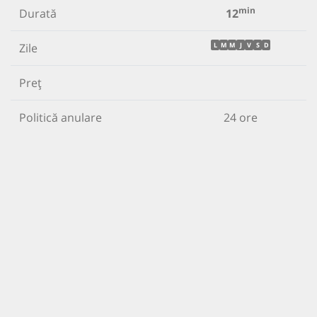
min
Durată
12
Zile
L
M
M
J
V
S
D
Preț
Politică anulare
24 ore