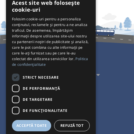
Acest site web folosește
cookie-uri
Folosim cookie-uri pentru a personaliza
conținutul, reclamele și pentru a ne analiza
traficul. De asemenea, împărtășim
informații despre utilizarea site-ului nostru
cu partenerii noștri de publicitate și analiză,
care le pot combina cu alte informații pe
care le-ați furnizat sau pe care le-au
colectat din utilizarea serviciilor lor.
Politica
Pentru Călători
de confidențialitate
Pentru Transportatori
STRICT NECESARE
Interacționăm
DE PERFORMANȚĂ
DE TARGETARE
Acceptăm plăți cu
DE FUNCŢIONALITATE
ACCEPTĂ TOATE
REFUZĂ TOT