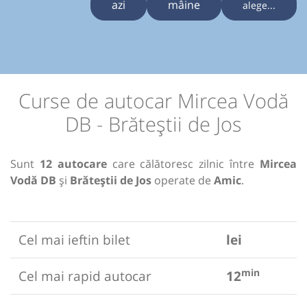
azi
mâine
alege...
Curse de autocar Mircea Vodă
DB - Brăteștii de Jos
Sunt
12 autocare
care călătoresc zilnic între
Mircea
Vodă DB
și
Brăteștii de Jos
operate de
Amic
.
Cel mai ieftin bilet
lei
min
Cel mai rapid autocar
12